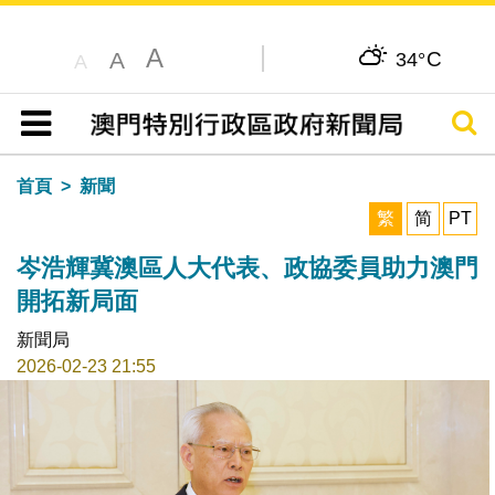
A
C
A
34°
A
搜尋
目錄
首頁
新聞
繁
简
PT
岑浩輝冀澳區人大代表、政協委員助力澳門
開拓新局面
新聞局
2026-02-23 21:55