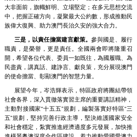
大非面前，旗幟鮮明、立場堅定；在多元思想交流
中，把握正確方向，凝聚最大公約數，形成推動民
族偉大復興、助力澳門長治久安的強大合力。
三是，以責任擔當建言獻策。
參與國是、履行
職責，是榮譽，更是責任。全國兩會即將隆重召
開，希望各位代表、委員一如既往，為國履職、為
民盡責，講真話、建諍言、獻良策，充分展現澳門
的使命擔當、彰顯澳門的智慧力量。
展望今年，岑浩輝表示，特區政府將團結帶領
社會各界，深入貫徹落實習主席的重要講話精神，
主動對接國家“十五五”規劃，編製落實好特區“三
五”規劃，堅持完善行政主導，堅決維護國家安全
和社會穩定，紮實推進經濟適度多元發展，加快推
進橫琴粵澳深度合作區建設，着力推動愛國愛澳力