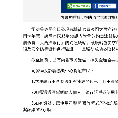
司警局呼籲：提防假冒大西洋銀
司法警察局今日發現有騙徒假冒澳門大西洋銀
用卡年費，誘導市民點擊短訊內附帶的釣魚連結以申
個假冒「大西洋銀行」的釣魚網站。該網站會要求
限及安全碼等資料進行驗證。一旦騙徒成功盜取相
截至目前，已有兩名市民受騙，損失金額合共超過
司警局反詐騙協調中心提醒市民：
1.本澳銀行不會發送附有連結的短訊，且不論
2.如需透過互聯網輸入個人、銀行賬戶或信用
3.如有懷疑，應使用司警局“反詐程式”查核詐騙
案熱線993求助。