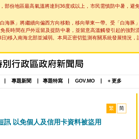
部份地區最高氣溫將達到36度或以上，市民需慎防中暑，避免在烈
白海豚」將繼續向偏西方向移動，移向華東一帶。受「白海豚
避免長時間在戶外逗留及提防中暑，並留意高溫觸發引起的強對
8日)移入南海北部並減弱。本局正密切監測有關系統發展情況，請市
專題新聞
專題特寫
GOV.MO
+ 更多
繁
简
短訊 以免個人及信用卡資料被盜用