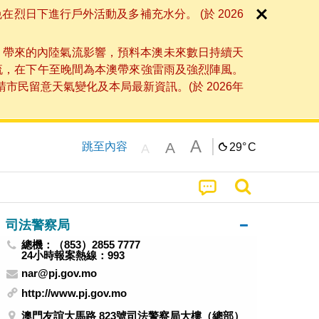
日下進行戶外活動及多補充水分。 (於 2026
」帶來的內陸氣流影響，預料本澳未來數日持續天
流，在下午至晚間為本澳帶來強雷雨及強烈陣風。
民留意天氣變化及本局最新資訊。(於 2026年
A
A
跳至內容
29°
C
A
司法警察局
總機：（853）2855 7777
24小時報案熱線：993
nar@pj.gov.mo
http://www.pj.gov.mo
澳門友誼大馬路 823號司法警察局大樓（總部）