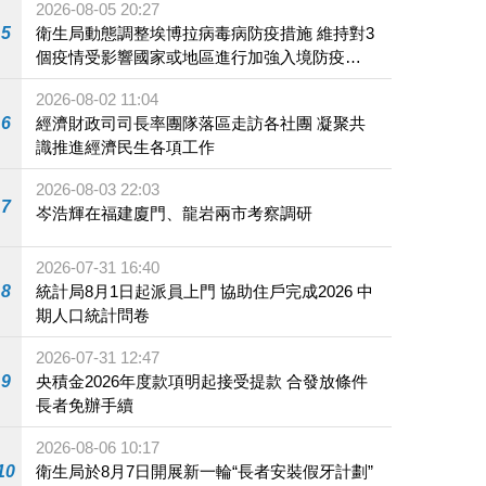
2026-08-05 20:27
5
衛生局動態調整埃博拉病毒病防疫措施 維持對3
個疫情受影響國家或地區進行加強入境防疫措
施
2026-08-02 11:04
6
經濟財政司司長率團隊落區走訪各社團 凝聚共
識推進經濟民生各項工作
2026-08-03 22:03
7
岑浩輝在福建廈門、龍岩兩市考察調研
2026-07-31 16:40
8
統計局8月1日起派員上門 協助住戶完成2026 中
期人口統計問卷
2026-07-31 12:47
9
央積金2026年度款項明起接受提款 合發放條件
長者免辦手續
2026-08-06 10:17
10
衛生局於8月7日開展新一輪“長者安裝假牙計劃”