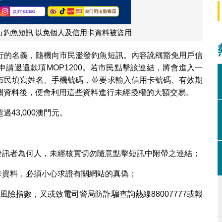
行釣魚短訊 以免個人及信用卡資料被盜用
行的名義，隨機向市民濫發釣魚短訊。內容訛稱豁免用戶信
請退還款項MOP1200。若市民點擊該連結，將會進入一
市民填寫姓名、手機號碼，並要求輸入信用卡號碼、有效期
關資料後，便會利用這些資料進行未經授權的大額交易。
43,000澳門元。
發訊者為何人，未經核實切勿隨意點擊短訊中附帶之連結；
卡資料，必須小心求證有關網站的真偽；
風險指數，又或致電司警局防詐騙查詢熱線88007777或報