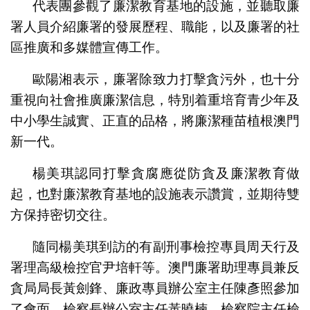
代表團參觀了廉潔教育基地的設施，並聽取廉
署人員介紹廉署的發展歷程、職能，以及廉署的社
區推廣和多媒體宣傳工作。
歐陽湘表示，廉署除致力打擊貪污外，也十分
重視向社會推廣廉潔信息，特別着重培育青少年及
中小學生誠實、正直的品格，將廉潔種苗植根澳門
新一代。
楊美琪認同打擊貪腐應從防貪及廉潔教育做
起，也對廉潔教育基地的設施表示讚賞，並期待雙
方保持密切交往。
隨同楊美琪到訪的有副刑事檢控專員周天行及
署理高級檢控官尹培軒等。澳門廉署助理專員兼反
貪局局長黃劍鋒、廉政專員辦公室主任陳彥照參加
了會面。檢察長辦公室主任黃曉楠、檢察院主任檢