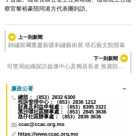
察官黎裕豪陪同港方代表團到訪。
上一則新聞
錦繡斑斕重慶新疆刺繡藝術展 塔石藝文館開幕
下一則新聞
司警局組織探訪啟康中心及獨居長者 推廣防罪
傳遞節日溫暖
廉政公署
總部：（853）2832 6300
投訴管理中心：（853）2836 1212
財產及利益申報處：（853）8395 3321
黑沙環社區辦事處：（853）2845 3636
氹仔社區辦事處：（853）2836 3636
ccac@ccac.org.mo
https://www.ccac.org.mo