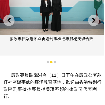
上一則
下一
廉政專員歐陽湘與香港刑事檢控專員楊美琪合照
1
2
3
廉政專員歐陽湘今（11）日下午在廉政公署氹
仔社區辦事處的廉潔教育基地，歡迎由香港特別行
政區刑事檢控專員楊美琪率領的律政司代表團一
行。