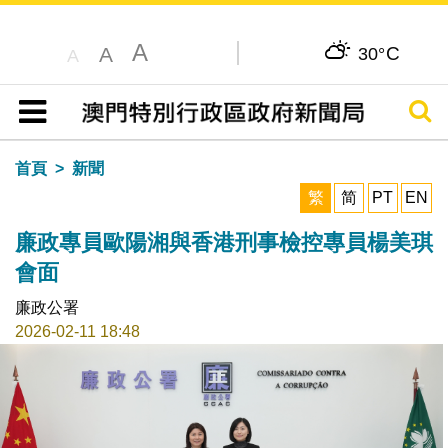
A
C
A
30°
A
搜尋
目錄
首頁
新聞
繁
简
PT
EN
廉政專員歐陽湘與香港刑事檢控專員楊美琪
會面
廉政公署
2026-02-11 18:48