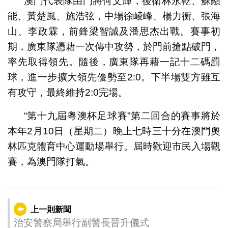
澳門代表隊由門將何文輝，後衛林永乾、蘇顯
能、黃楚風、施浩弦，中場徐崚峰、楊力衡、張海
山、李政霖，前鋒梁智誠及潘思杰出戰。賽事初
期，廣東隊憑藉一次傳中攻勢，於門前搶點破門，
率先取得領先。隨後，廣東隊再藉一記十二碼罰
球，進一步擴大領先優勢至2:0。下半場雙方雖互
有攻守，最終維持2:0完場。
“第十九屆粵澳杯足球賽”第二回合的賽事將於
本年2月10日（星期二）晚上七時三十分在澳門奧
林匹克體育中心運動場舉行。屆時歡迎市民入場觀
賽，為澳門隊打氣。
上一則新聞
治安警察局舉行副警長晉升儀式