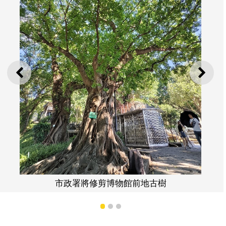
上一則
下一
修剪博物館前地古樹
鄰近大
1
2
3