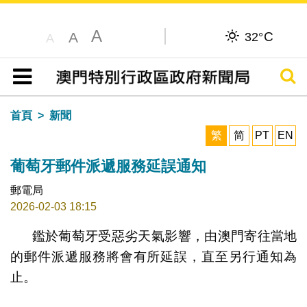
A
C
A
32°
A
搜尋
目錄
首頁
新聞
繁
简
PT
EN
葡萄牙郵件派遞服務延誤通知
郵電局
2026-02-03 18:15
鑑於葡萄牙受惡劣天氣影響，由澳門寄往當地
的郵件派遞服務將會有所延誤，直至另行通知為
止。