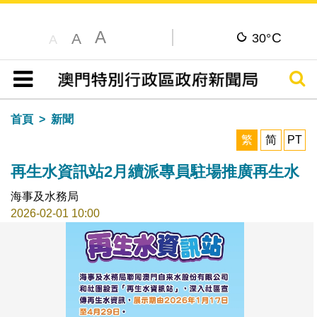
A
C
A
30°
A
搜尋
目錄
首頁
新聞
繁
简
PT
再生水資訊站2月續派專員駐場推廣再生水
海事及水務局
2026-02-01 10:00