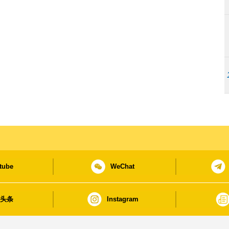
tube
WeChat
日头条
Instagram