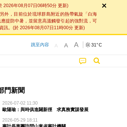
6年08月07日06時50分 更新)
另外，目前位於琉球群島附近的熱帶氣旋「白海
民應提防中暑，並留意高溫觸發引起的強對流，可
2026年08月07日11時00分 更新)
A
A
跳至內容
31°
C
A
部門新聞
2026-07-02 11:30
歐陽瑜：與時俱進闢新徑 求真務實謀發展
2026-05-29 18:11
審計長率團訪問山東省審計機關