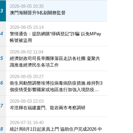
2026-08-05 20:35
3
澳門海關晉升9名副關務監督
2026-08-05 15:14
4
警情通告：提防網購“掃碼登記”詐騙 以免MPay
帳號被盜用
2026-08-02 11:04
5
經濟財政司司長率團隊落區走訪各社團 凝聚共
識推進經濟民生各項工作
2026-08-05 20:27
6
衛生局動態調整埃博拉病毒病防疫措施 維持對3
個疫情受影響國家或地區進行加強入境防疫措
施
2026-08-03 22:03
7
岑浩輝在福建廈門、龍岩兩市考察調研
2026-07-31 16:40
8
統計局8月1日起派員上門 協助住戶完成2026 中