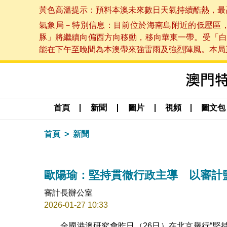
黃色高溫提示：預料本澳未來數日天氣持續酷熱，最高氣溫
氣象局－特別信息：目前位於海南島附近的低壓區
豚」將繼續向偏西方向移動，移向華東一帶。受「白
能在下午至晚間為本澳帶來強雷雨及強烈陣風。本局正密
首頁
新聞
圖片
視頻
圖文包
首頁
新聞
歐陽瑜：堅持貫徹行政主導 以審計
審計長辦公室
2026-01-27 10:33
全國港澳研究會昨日（26日）在北京舉行“堅