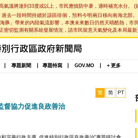
將達到33度或以上，市民應慎防中暑，適時補充水分。 (於 202
，過去一段時間持續於該區徘徊，預料今明兩日移向南海北部。
海豚」帶來的內陸氣流影響，本澳未來數日仍然天晴酷熱，市
切監測有關系統發展情況，請市民留意天氣變化及本局最新資訊。(於 
專題新聞
專題特寫
GOV.MO
+ 更多
繁
简
PT
監督協力促進良政善治
持和完善行政主導 促進特別行政區良政善治”專題研討會，