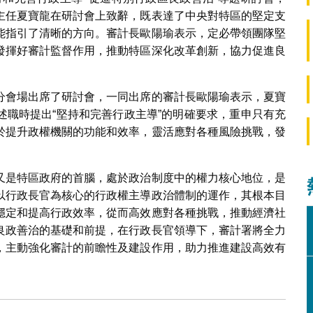
主任夏寶龍在研討會上致辭，既表達了中央對特區的堅定支
能指引了清晰的方向。審計長歐陽瑜表示，定必帶領團隊堅
發揮好審計監督作用，推動特區深化改革創新，協力促進良
分會場出席了研討會，一同出席的審計長歐陽瑜表示，夏寶
述職時提出“堅持和完善行政主導”的明確要求，重申只有充
於提升政權機關的功能和效率，靈活應對各種風險挑戰，發
又是特區政府的首腦，處於政治制度中的權力核心地位，是
以行政長官為核心的行政權主導政治體制的運作，其根本目
穩定和提高行政效率，從而高效應對各種挑戰，推動經濟社
良政善治的基礎和前提，在行政長官領導下，審計署將全力
，主動強化審計的前瞻性及建設作用，助力推進建設高效有