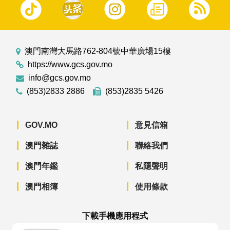
澳門南灣大馬路762-804號中華廣場15樓
https://www.gcs.gov.mo
info@gcs.gov.mo
(853)2833 2886
(853)2835 5426
GOV.MO
意見信箱
澳門雜誌
聯絡我們
澳門年鑑
私隱聲明
澳門相簿
使用條款
下載手機應用程式
澳門政府新聞 APP - App Store 下載
澳門政府新聞 APP - Googl
澳門政府新聞 