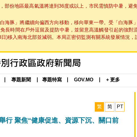
部份地區最高氣溫將達到36度或以上，市民需慎防中暑，避免在烈
白海豚」將繼續向偏西方向移動，移向華東一帶。受「白海豚
避免長時間在戶外逗留及提防中暑，並留意高溫觸發引起的強對
8日)移入南海北部並減弱。本局正密切監測有關系統發展情況，請市
專題新聞
專題特寫
GOV.MO
+ 更多
繁
简
PT
晚舉行 聚焦“健康促進、資源下沉、關口前