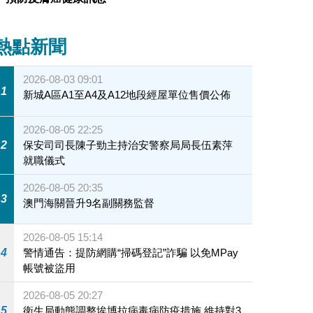
熱點新聞
2026-08-03 09:01
1
新城A區A1至A4及A12地段經屋單位售價公佈
2026-08-05 22:25
2
保安司司長陳子勁主持治安警察局局長伍素萍
就職儀式
2026-08-05 20:35
3
澳門海關晉升9名副關務監督
2026-08-05 15:14
4
警情通告：提防網購“掃碼登記”詐騙 以免MPay
帳號被盜用
2026-08-05 20:27
5
衛生局動態調整埃博拉病毒病防疫措施 維持對3