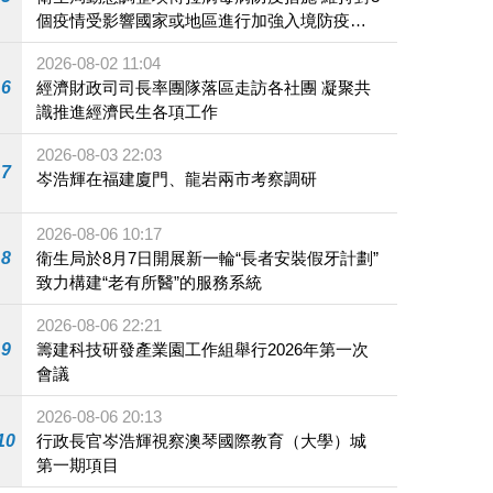
個疫情受影響國家或地區進行加強入境防疫措
施
2026-08-02 11:04
6
經濟財政司司長率團隊落區走訪各社團 凝聚共
識推進經濟民生各項工作
2026-08-03 22:03
7
岑浩輝在福建廈門、龍岩兩市考察調研
2026-08-06 10:17
8
衛生局於8月7日開展新一輪“長者安裝假牙計劃”
致力構建“老有所醫”的服務系統
2026-08-06 22:21
9
籌建科技研發產業園工作組舉行2026年第一次
會議
2026-08-06 20:13
10
行政長官岑浩輝視察澳琴國際教育（大學）城
第一期項目