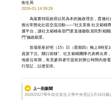
衛生局
2026-01-14 09:29
為落實特區政府以民為本的施政理念，貫徹社
推出常態化社區交流活動——“社文茶座‧社文範疇
通平台，讓社文範疇各部門更直接聽取居民對相關
門”施政願景。
首場茶座於明（15）日（星期四）晚上8時至
資源下沉、關口前移”。社文範疇團隊代表將出席
地座位有限，有意參與者可提前於辦公時間內致電85976
行登記，以便安排。
上一則新聞
2026/2027學年幼兒首次入學中央登記1月16日截