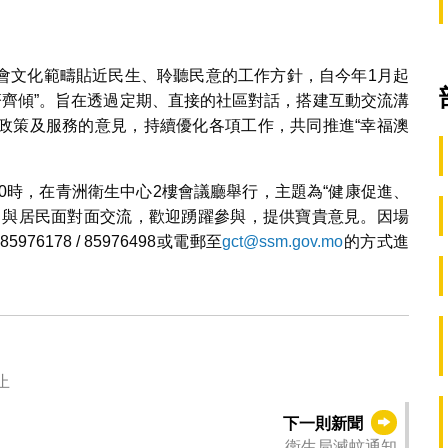
會文化範疇貼近民生、聆聽民意的工作方針，自今年1月起
齊齊傾”。旨在透過定期、直接的社區對話，搭建互動交流溝
政策及服務的意見，持續優化各項工作，共同推進“幸福澳
10時，在青洲衛生中心2樓會議廳舉行，主題為“健康促進、
，與居民面對面交流，歡迎踴躍參與，提供寶貴意見。因場
178 / 85976498或電郵至
gct@ssm.gov.mo
的方式進
止
下一則新聞
衛生局滅蚊通知