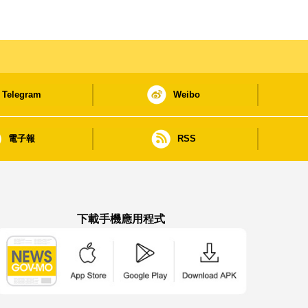
Telegram
Weibo
電子報
RSS
下載手機應用程式
澳門政府新聞 APP - App Store 下載
澳門政府新聞 APP - Google Pla
澳門政府新聞 APP -