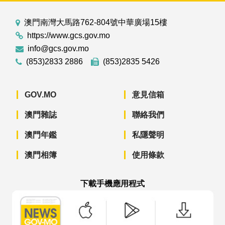
澳門南灣大馬路762-804號中華廣場15樓
https://www.gcs.gov.mo
info@gcs.gov.mo
(853)2833 2886
(853)2835 5426
GOV.MO
意見信箱
澳門雜誌
聯絡我們
澳門年鑑
私隱聲明
澳門相簿
使用條款
下載手機應用程式
澳門政府新聞 APP - App Store 下載
澳門政府新聞 APP - Googl
澳門政府新聞 