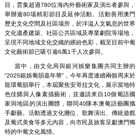
目，雲集超過780位海內外藝術家及演出者參與，
舉辦逾80場精彩節目及延伸活動。活動善用澳門
歷史文化空間及社區場所，於洋溢人文氣息的世界
文化遺產建築、社區公共區域及專業劇院等場地，
呈現不同地域文化交織的繽紛色彩，截至目前中葡
文化藝術節已吸引逾6萬1千人次參與。
當中，由文化局與銀河娛樂集團共同主辦的
“2025銀娛葡韻嘉年華”，今年再度連續兩個周末於
龍環葡韻舉行，本屆聚焦安哥拉文化，展示當地特
色佳餚與人像素描藝術，並邀請來自10個葡語國
家與地區的演出團體，聯同40隊本澳葡語藝團攜
手獻藝。活動透過文化攤位、歌舞演出、傳統遊戲
及葡式美食等多元內容，向市民及旅客呈獻澳門獨
特的中葡文化風情。