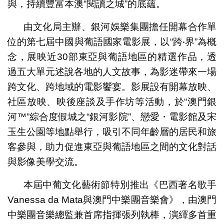
與，持續豐富本澳“閱讀之城”的底蘊。
由文化局主辦、銀河娛樂集團擔任開幕合作單
位的第七屆中國與葡語國家電影展，以“跨‧界”為概
念，展映近30部東亞與葡語地區的精選作品，透
過五大單元述說各地的人文故事，為影迷帶來一場
跨文化、跨地域的電影饗宴。影展設有開幕放映、
社區放映、映後座談及手作坊等活動，於“澳門銀
河™”綜合度假城之“銀河影院”、戀愛・電影館及宋
玉生公園等地點舉行，吸引不同年齡層的居民和旅
客參與，助力促進東亞與葡語地區之間的文化對話
與影像美學交流。
本屆中葡文化藝術節特別推出《巴西著名歌手
Vanessa da Mata與澳門中樂團音樂會》，由澳門
中樂團音樂總監兼首席指揮張列執棒，演繹多首重