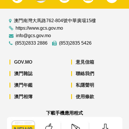
澳門南灣大馬路762-804號中華廣場15樓
https://www.gcs.gov.mo
info@gcs.gov.mo
(853)2833 2886
(853)2835 5426
GOV.MO
意見信箱
澳門雜誌
聯絡我們
澳門年鑑
私隱聲明
澳門相簿
使用條款
下載手機應用程式
澳門政府新聞 APP - App Store 下載
澳門政府新聞 APP - Googl
澳門政府新聞 