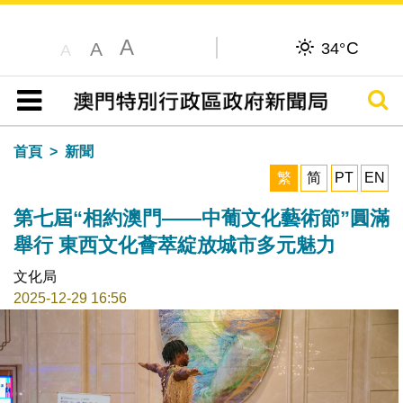
A
C
A
34°
A
搜尋
目錄
首頁
新聞
繁
简
PT
EN
第七屆“相約澳門——中葡文化藝術節”圓滿
舉行 東西文化薈萃綻放城市多元魅力
文化局
2025-12-29 16:56