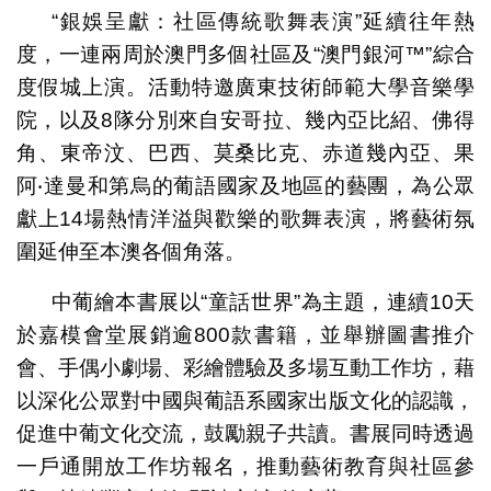
“銀娛呈獻：社區傳統歌舞表演”延續往年熱
度，一連兩周於澳門多個社區及“澳門銀河™”綜合
度假城上演。活動特邀廣東技術師範大學音樂學
院，以及8隊分別來自安哥拉、幾內亞比紹、佛得
角、東帝汶、巴西、莫桑比克、赤道幾內亞、果
阿‧達曼和第烏的葡語國家及地區的藝團，為公眾
獻上14場熱情洋溢與歡樂的歌舞表演，將藝術氛
圍延伸至本澳各個角落。
中葡繪本書展以“童話世界”為主題，連續10天
於嘉模會堂展銷逾800款書籍，並舉辦圖書推介
會、手偶小劇場、彩繪體驗及多場互動工作坊，藉
以深化公眾對中國與葡語系國家出版文化的認識，
促進中葡文化交流，鼓勵親子共讀。書展同時透過
一戶通開放工作坊報名，推動藝術教育與社區參