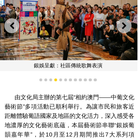
上一則
下一
銀娛呈獻：社區傳統歌舞表演
1
2
3
4
5
6
7
8
9
10
11
12
由文化局主辦的第七屆“相約澳門——中葡文化
藝術節”多項活動已順利舉行。為讓市民和旅客近
距離體驗葡語國家及地區的文化活力，深入感受各
地濃厚的文化藝術底蘊，本屆藝術節串聯“銀娛葡
韻嘉年華”，於10月至12月期間推出7大系列項