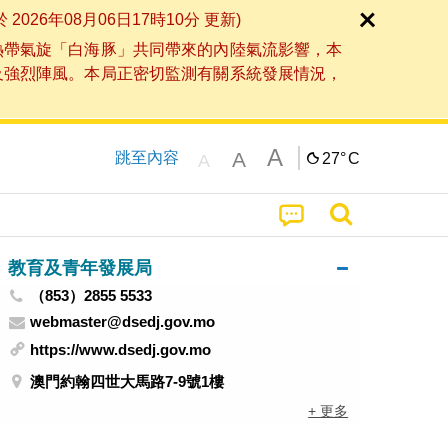
6年08月06日17時10分 更新)
熱帶氣旋「白海豚」共同帶來的內陸氣流影響，本
及強烈陣風。本局正密切監測有關系統發展情況，
A
A
跳至內容
27°
C
A
教育及青年發展局
（853）2855 5533
webmaster@dsedj.gov.mo
https://www.dsedj.gov.mo
澳門約翰四世大馬路7-9號1樓
+ 更多