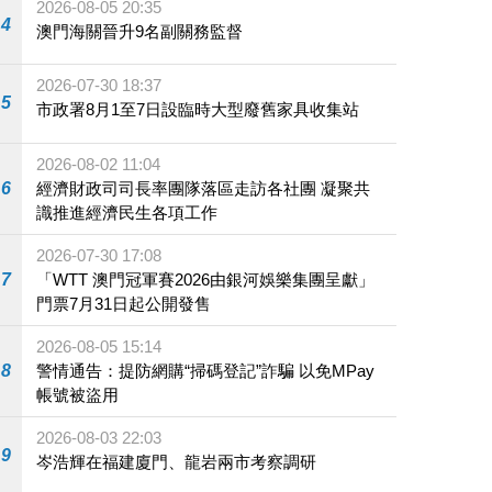
2026-08-05 20:35
4
澳門海關晉升9名副關務監督
2026-07-30 18:37
5
市政署8月1至7日設臨時大型廢舊家具收集站
2026-08-02 11:04
6
經濟財政司司長率團隊落區走訪各社團 凝聚共
識推進經濟民生各項工作
2026-07-30 17:08
7
「WTT 澳門冠軍賽2026由銀河娛樂集團呈獻」
門票7月31日起公開發售
2026-08-05 15:14
8
警情通告：提防網購“掃碼登記”詐騙 以免MPay
帳號被盜用
2026-08-03 22:03
9
岑浩輝在福建廈門、龍岩兩市考察調研