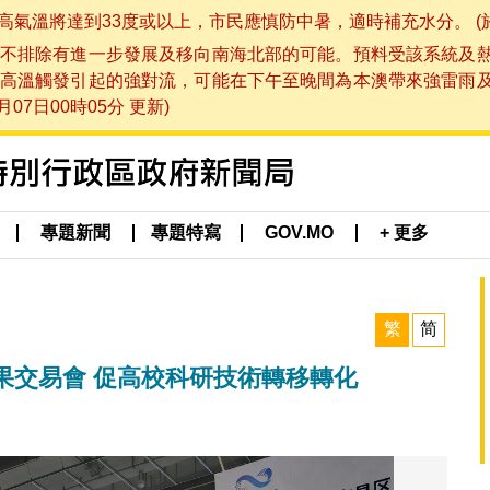
將達到33度或以上，市民應慎防中暑，適時補充水分。 (於 202
不排除有進一步發展及移向南海北部的可能。預料受該系統及
高溫觸發引起的強對流，可能在下午至晚間為本澳帶來強雷雨
07日00時05分 更新)
專題新聞
專題特寫
GOV.MO
+ 更多
繁
简
果交易會 促高校科研技術轉移轉化