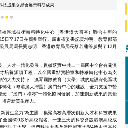
校科技成果交易會展示科研成果
1
2
3
高校區域技術轉移轉化中心（粵港澳大灣區）聯合主辦的
2月15日至17日在廣州舉行。廣東省委書記黃坤明、教育部部
發展局局長龔志明、香港教育局局長蔡若蓮等參與了12月
技、人才一體化發展，貫徹落實中共二十屆四中全會有關澳
才培養源頭工程，以全國重點實驗室和轉移轉化中心為支
部的大力支持下，澳琴國際教育（大學）城的建設深化區域
移轉化（粵港澳大灣區）澳門分中心的建設，全力支援中醫
理念，“澳門＋橫琴”一體化協同發展，加速創新成果的集聚
，培育新質生産力。
發展新質生産力”為主題，集聚高校高層次創新人才和科技成果
了全國600多所高校報名。一連三天的科交會設港澳高校成
澳門理工大學、澳門科技大學及澳門城市大學4所本澳高校