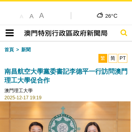
A
C
A
26°
A
搜尋
目錄
首頁
新聞
繁
简
PT
南昌航空大學黨委書記李德平一行訪問澳門
理工大學促合作
澳門理工大學
2025-12-17 19:19