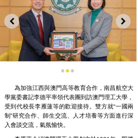
上一則
下一
南昌航空大學黨委書記李德平（左）一行訪問澳門理工大
學促合作
1
2
3
為加強江西與澳門高等教育合作，南昌航空大
學黨委書記李德平率領代表團到訪澳門理工大學，
受到代校長李雁蓮等的歡迎接待。雙方就“一國兩
制”研究合作、師生交流、人才培養等方面進行深
入會談交流，氣氛愉快。