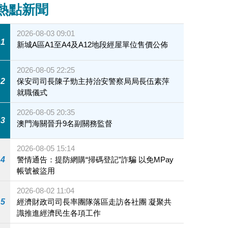
熱點新聞
2026-08-03 09:01
1
新城A區A1至A4及A12地段經屋單位售價公佈
2026-08-05 22:25
2
保安司司長陳子勁主持治安警察局局長伍素萍
就職儀式
2026-08-05 20:35
3
澳門海關晉升9名副關務監督
2026-08-05 15:14
4
警情通告：提防網購“掃碼登記”詐騙 以免MPay
帳號被盜用
2026-08-02 11:04
5
經濟財政司司長率團隊落區走訪各社團 凝聚共
識推進經濟民生各項工作