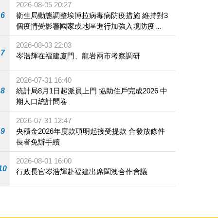
2026-08-05 20:27
6
衛生局動態調整埃博拉病毒病防疫措施 維持對3
個疫情受影響國家或地區進行加強入境防疫措
施
2026-08-03 22:03
7
岑浩輝在福建廈門、龍岩兩市考察調研
2026-07-31 16:40
8
統計局8月1日起派員上門 協助住戶完成2026 中
期人口統計問卷
2026-07-31 12:47
9
央積金2026年度款項明起接受提款 合發放條件
長者免辦手續
2026-08-01 16:00
10
行政長官岑浩輝赴福建出席閩澳合作會議