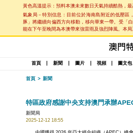
黃色高溫提示：預料本澳未來數日天氣持續酷熱，最高氣溫
氣象局－特別信息：目前位於海南島附近的低壓區
豚」將繼續向偏西方向移動，移向華東一帶。受「白
能在下午至晚間為本澳帶來強雷雨及強烈陣風。本局正密
首頁
新聞
圖片
視頻
圖文包
首頁
新聞
特區政府感謝中央支持澳門承辦APE
新聞局
2025-12-12 18:55
中國獲得 2026 年亞太經合組織（APEC）