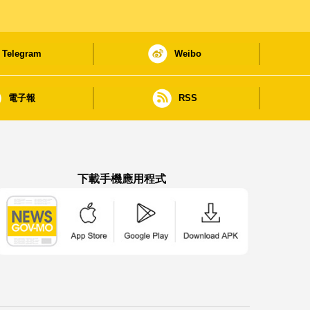
Telegram
Weibo
電子報
RSS
下載手機應用程式
澳門政府新聞 APP - App Store 下載
澳門政府新聞 APP - Google Pla
澳門政府新聞 APP -