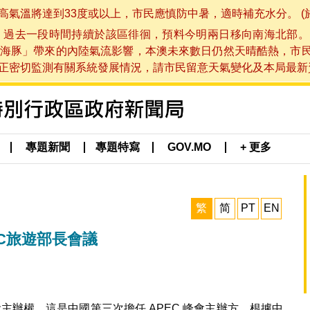
將達到33度或以上，市民應慎防中暑，適時補充水分。 (於 202
，過去一段時間持續於該區徘徊，預料今明兩日移向南海北部。
海豚」帶來的內陸氣流影響，本澳未來數日仍然天晴酷熱，市
切監測有關系統發展情況，請市民留意天氣變化及本局最新資訊。(於 
專題新聞
專題特寫
GOV.MO
+ 更多
繁
简
PT
EN
C旅遊部長會議
峰會主辦權，這是中國第三次擔任 APEC 峰會主辦方。根據中