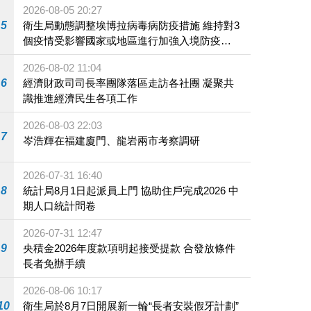
2026-08-05 20:27
5
衛生局動態調整埃博拉病毒病防疫措施 維持對3
個疫情受影響國家或地區進行加強入境防疫措
施
2026-08-02 11:04
6
經濟財政司司長率團隊落區走訪各社團 凝聚共
識推進經濟民生各項工作
2026-08-03 22:03
7
岑浩輝在福建廈門、龍岩兩市考察調研
2026-07-31 16:40
8
統計局8月1日起派員上門 協助住戶完成2026 中
期人口統計問卷
2026-07-31 12:47
9
央積金2026年度款項明起接受提款 合發放條件
長者免辦手續
2026-08-06 10:17
10
衛生局於8月7日開展新一輪“長者安裝假牙計劃”