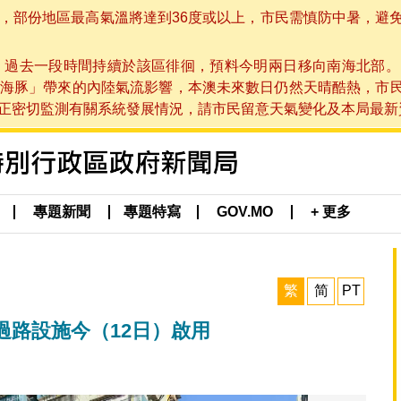
部份地區最高氣溫將達到36度或以上，市民需慎防中暑，避免在烈
，過去一段時間持續於該區徘徊，預料今明兩日移向南海北部。
海豚」帶來的內陸氣流影響，本澳未來數日仍然天晴酷熱，市
切監測有關系統發展情況，請市民留意天氣變化及本局最新資訊。(於 
專題新聞
專題特寫
GOV.MO
+ 更多
繁
简
PT
過路設施今（12日）啟用