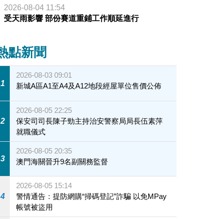
2026-08-04 11:54
受天雨影響 部份賽道重鋪工作順延進行
熱點新聞
2026-08-03 09:01
1
新城A區A1至A4及A12地段經屋單位售價公佈
2026-08-05 22:25
2
保安司司長陳子勁主持治安警察局局長伍素萍
就職儀式
2026-08-05 20:35
3
澳門海關晉升9名副關務監督
2026-08-05 15:14
4
警情通告：提防網購“掃碼登記”詐騙 以免MPay
帳號被盜用