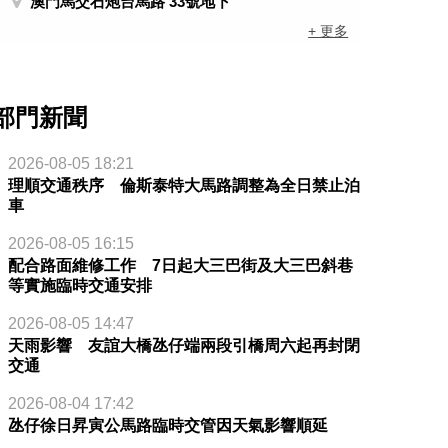
澳門馬交石炮台馬路 33號地下
+ 更多
部門新聞
2026-08-05 18:21
理順交通秩序 倫斯泰特大馬路調整為全日禁止泊
車
2026-08-05 16:15
配合路面維修工作 7日起大三巴街及大三巴斜巷
等實施臨時交通安排
2026-08-05 14:47
天雨影響 友誼大橋氹仔端兩段引橋周六起再封閉
交通
2026-08-04 17:42
氹仔徐日昇寅公馬路臨時交管因天氣影響順延