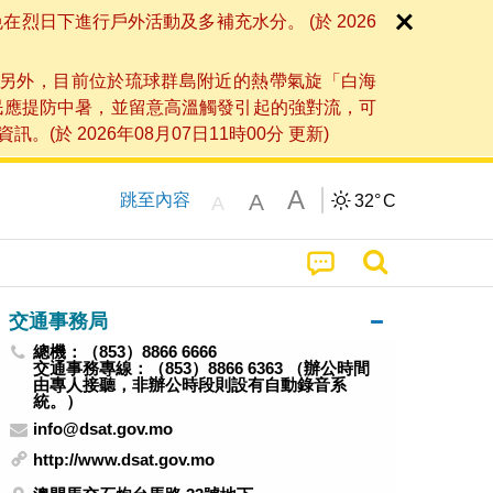
日下進行戶外活動及多補充水分。 (於 2026
另外，目前位於琉球群島附近的熱帶氣旋「白海
民應提防中暑，並留意高溫觸發引起的強對流，可
2026年08月07日11時00分 更新)
A
A
跳至內容
32°
C
A
交通事務局
總機：（853）8866 6666
交通事務專線：（853）8866 6363 （辦公時間
由專人接聽，非辦公時段則設有自動錄音系
統。）
info@dsat.gov.mo
http://www.dsat.gov.mo