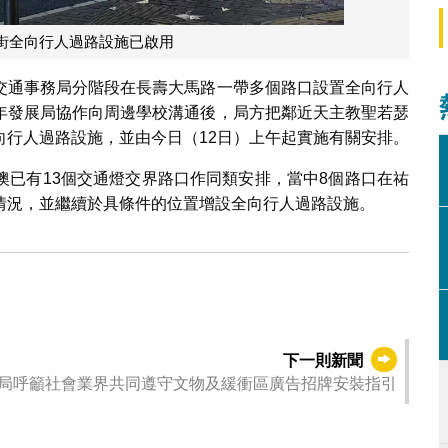
街全向行人過路設施已啟用
交通事務局分階段在長壽大馬路一帶多個路口設置全向行人
年發展局協作向周邊學校溝通後，局方把鄰近天主教聖若瑟
向行人過路設施，並由今日（12日）上午起實施有關安排。
澳已有13個交通燈交界路口作同類安排，當中8個路口在祐
情況，並繼續於具條件的位置增設全向行人過路設施。
下一則新聞
局呼籲社會業界共同遵守文物及緩衝區廣告招牌安裝指引