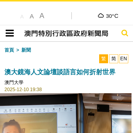
A
C
A
30°
A
搜尋
目錄
首頁
新聞
繁
简
EN
澳大鏡海人文論壇談語言如何折射世界
澳門大學
2025-12-10 19:38