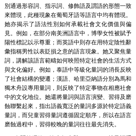
別通過形容詞、指示詞、修飾語及謂語的形態一致
來體現，此種現象在葡萄牙語等語言中均有體現。
她亦揭示了語法性別如何承載社會文化價值與偏
見。例如，在部分南美洲語言中，博學女性被賦予
陽性標記以示尊重；而英語中則存在用特定陰性辭
彙指稱男性以表貶損之意的語言現象。她又聚焦量
詞，講解該語言範疇如何映照特定社會的生活方式
與文化偏好。例如，泰語中等級化量詞的消長反映
了社會結構的變遷；漢語、哈里亞納語分別為馬和
獨木舟設專用量詞，則反映了特定事物在相應社會
中的文化地位。她還將量詞與語言演變、習得及磨
蝕聯繫起來，指出語義寬泛的量詞多源於特定語義
量詞，而兒童習得量詞遵循固定順序，所以在語言
磨蝕過程中，習得較晚的量詞往往最先消失。