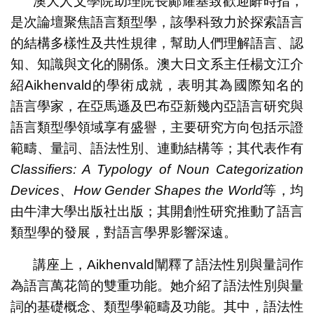
澳大人文學院助理院長鄺耀基致歡迎辭時指，
是次論壇聚焦語言類型學，該學科致力於探索語言
的結構多樣性及共性規律，幫助人們理解語言、認
知、知識與文化的關係。澳大日文系主任楊文江介
紹Aikhenvald的學術成就，表明其為國際知名的
語言學家，在亞馬遜及巴布亞新幾內亞語言研究與
語言類型學領域享有盛譽，主要研究方向包括示證
範疇、量詞、語法性別、連動結構等；其代表作有
Classifiers: A Typology of Noun Categorization
Devices
、
How Gender Shapes the World
等，均
由牛津大學出版社出版；其開創性研究推動了語言
類型學的發展，對語言學界影響深遠。
講座上，Aikhenvald闡釋了語法性別與量詞作
為語言萬花筒的雙重功能。她介紹了語法性別與量
詞的基礎概念、類型學範疇及功能。其中，語法性