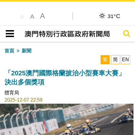
A
C
A
31°
A
搜尋
目錄
首頁
新聞
繁
简
EN
「2025澳門國際格蘭披治小型賽車大賽」
決出多個獎項
體育局
2025-12-07 22:59