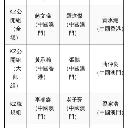
KZ公
蔣文㬢
羅進傑
開組
黃承瀚
（中國澳
（中國澳
（全
（中國香港）
門）
門）
場）
KZ公
開組
黃承瀚
張鵬
蔣仲良
（大
（中國香
（中國澳
（中國澳門）
師
港）
門）
組）
李睿鑫
老子亮
KZ統
梁家浩
（中國澳
（中國澳
規組
（中國澳門）
門）
門）