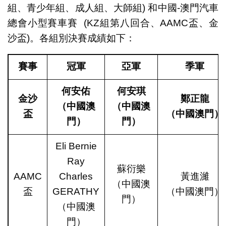
組、青少年組、成人組、大師組) 和中國-澳門汽車
總會小型賽車賽 (KZ組第八回合、AAMC盃、金
沙盃)。各組別決賽成績如下：
賽事
冠軍
亞軍
季軍
何安佑
何安琪
金沙
鄭正龍
（中國澳
（中國澳
盃
（中國澳門）
門）
門）
Eli Bernie
Ray
蘇衍樂
AAMC
Charles
黃進濰
（中國澳
盃
GERATHY
（中國澳門）
門）
（中國澳
門）