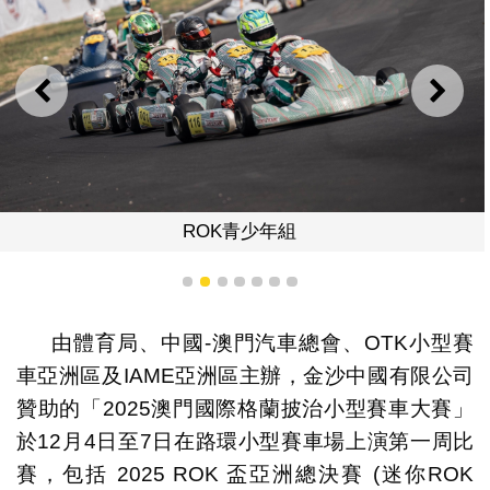
上一則
下一
ROK青少年組
1
2
3
4
5
6
7
由體育局、中國-澳門汽車總會、OTK小型賽
車亞洲區及IAME亞洲區主辦，金沙中國有限公司
贊助的「2025澳門國際格蘭披治小型賽車大賽」
於12月4日至7日在路環小型賽車場上演第一周比
賽，包括 2025 ROK 盃亞洲總決賽 (迷你ROK