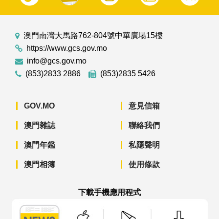
澳門南灣大馬路762-804號中華廣場15樓
https://www.gcs.gov.mo
info@gcs.gov.mo
(853)2833 2886
(853)2835 5426
GOV.MO
意見信箱
澳門雜誌
聯絡我們
澳門年鑑
私隱聲明
澳門相簿
使用條款
下載手機應用程式
澳門政府新聞 APP - App Store 下載
澳門政府新聞 APP - Googl
澳門政府新聞 