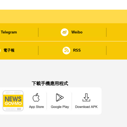
Telegram
Weibo
電子報
RSS
下載手機應用程式
澳門政府新聞 APP - App Store 下載
澳門政府新聞 APP - Google Pla
澳門政府新聞 APP -