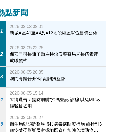
熱點新聞
2026-08-03 09:01
1
新城A區A1至A4及A12地段經屋單位售價公佈
2026-08-05 22:25
2
保安司司長陳子勁主持治安警察局局長伍素萍
就職儀式
2026-08-05 20:35
3
澳門海關晉升9名副關務監督
2026-08-05 15:14
4
警情通告：提防網購“掃碼登記”詐騙 以免MPay
帳號被盜用
2026-08-05 20:27
5
衛生局動態調整埃博拉病毒病防疫措施 維持對3
個疫情受影響國家或地區進行加強入境防疫措