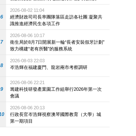
施
2026-08-02 11:04
6
經濟財政司司長率團隊落區走訪各社團 凝聚共
識推進經濟民生各項工作
2026-08-06 10:17
7
衛生局於8月7日開展新一輪“長者安裝假牙計劃”
致力構建“老有所醫”的服務系統
2026-08-03 22:03
8
岑浩輝在福建廈門、龍岩兩市考察調研
2026-08-06 22:21
9
籌建科技研發產業園工作組舉行2026年第一次
會議
2026-08-06 20:13
10
行政長官岑浩輝視察澳琴國際教育（大學）城
第一期項目