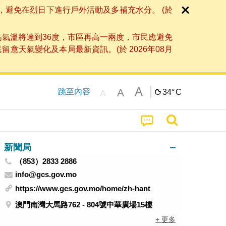
，避免在烈日下進行戶外活動及多補充水分。 (於
高氣溫將達到36度，市區再高一兩度，市民應避免
天氣變化及本局最新資訊。(於 2026年08月
A
A
跳至內容
34°
C
A
新聞局
（853）2833 2886
info@gcs.gov.mo
https://www.gcs.gov.mo/home/zh-hant
澳門南灣大馬路762 - 804號中華廣場15樓
+ 更多