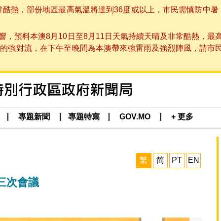
非常酷熱，部份地區最高氣溫將達到36度或以上，市民需慎防中暑
，預料本澳8月10日至8月11日天氣持續天晴及非常酷熱，最
強對流，在下午至晚間為本澳帶來強雷雨及強烈陣風，請市民留意
專題新聞
專題特寫
GOV.MO
+ 更多
繁
简
PT
EN
三次會議