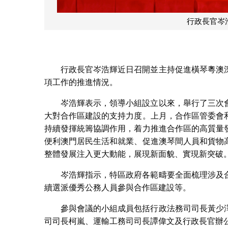
行政長官岑
行政長官岑浩輝近日召開並主持促進橫琴粵澳
項工作的推進情況。
岑浩輝表示，領導小組設立以來，舉行了三次
大對合作區建設的支持力度。上月，合作區管委會
持續發揮統籌協調作用，着力推進合作區的高質量
便利澳門居民生活和就業、促進澳琴間人員和貨物
整體發展注入更大動能，展現新面貌、實現新突破
岑浩輝指示，特區政府各範疇要全面梳理涉及
續選派優秀公務人員參與合作區建設等。
參與會議的小組成員包括行政法務司司長黃少
司司長柯嵐、運輸工務司司長譚偉文及行政長官辦