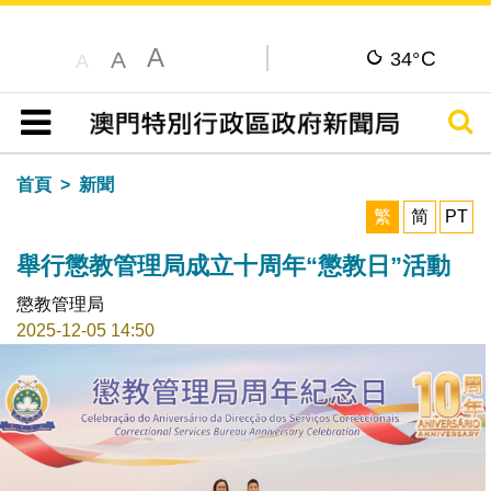
A
C
A
34°
A
搜尋
目錄
首頁
新聞
繁
简
PT
舉行懲教管理局成立十周年“懲教日”活動
懲教管理局
2025-12-05 14:50