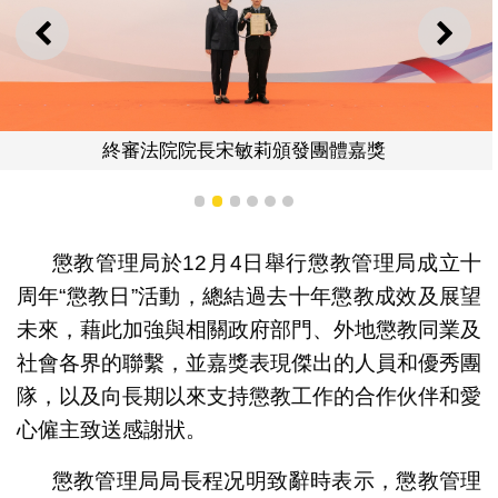
上一則
下一
終審法院院長宋敏莉頒發團體嘉獎
1
2
3
4
5
6
懲教管理局於12月4日舉行懲教管理局成立十
周年“懲教日”活動，總結過去十年懲教成效及展望
未來，藉此加強與相關政府部門、外地懲教同業及
社會各界的聯繫，並嘉獎表現傑出的人員和優秀團
隊，以及向長期以來支持懲教工作的合作伙伴和愛
心僱主致送感謝狀。
懲教管理局局長程况明致辭時表示，懲教管理