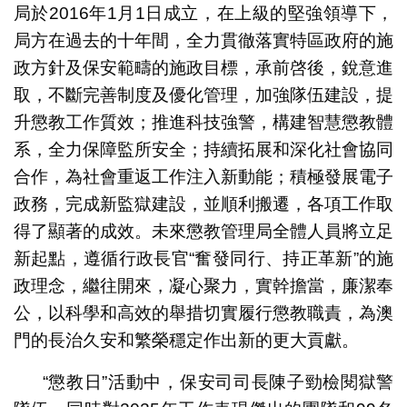
局於2016年1月1日成立，在上級的堅強領導下，
局方在過去的十年間，全力貫徹落實特區政府的施
政方針及保安範疇的施政目標，承前啓後，銳意進
取，不斷完善制度及優化管理，加強隊伍建設，提
升懲教工作質效；推進科技強警，構建智慧懲教體
系，全力保障監所安全；持續拓展和深化社會協同
合作，為社會重返工作注入新動能；積極發展電子
政務，完成新監獄建設，並順利搬遷，各項工作取
得了顯著的成效。未來懲教管理局全體人員將立足
新起點，遵循行政長官“奮發同行、持正革新”的施
政理念，繼往開來，凝心聚力，實幹擔當，廉潔奉
公，以科學和高效的舉措切實履行懲教職責，為澳
門的長治久安和繁榮穩定作出新的更大貢獻。
“懲教日”活動中，保安司司長陳子勁檢閱獄警