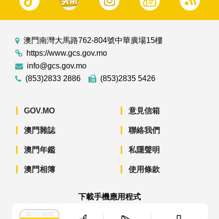
澳門南灣大馬路762-804號中華廣場15樓
https://www.gcs.gov.mo
info@gcs.gov.mo
(853)2833 2886
(853)2835 5426
GOV.MO
意見信箱
澳門雜誌
聯絡我們
澳門年鑑
私隱聲明
澳門相簿
使用條款
下載手機應用程式
澳門政府新聞 APP - App Store 下載
澳門政府新聞 APP - Googl
澳門政府新聞 