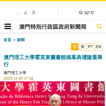
A
C
A
32°
A
搜尋
目錄
首頁
新聞
繁
简
PT
EN
澳門理工大學霍英東圖書館揭幕典禮隆重舉
行
澳門理工大學
2025-12-05 17:16