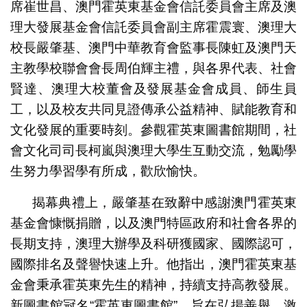
席崔世昌、澳門霍英東基金會信託委員會主席及澳
理大發展基金會信託委員會副主席霍震寰、澳理大
校長嚴肇基、澳門中華教育會監事長陳虹及澳門天
主教學校聯會會長周伯輝主禮，與各界代表、社會
賢達、澳理大校董會及發展基金會成員、師生員
工，以及校友共同見證傳承公益精神、賦能教育和
文化發展的重要時刻。參觀霍英東圖書館期間，社
會文化司司長柯嵐與澳理大學生互動交流，勉勵學
生努力學習學有所成，歡欣愉快。
揭幕典禮上，嚴肇基在致辭中感謝澳門霍英東
基金會慷慨捐贈，以及澳門特區政府和社會各界的
長期支持，澳理大辦學及科研獲國家、國際認可，
國際排名及聲譽快速上升。他指出，澳門霍英東基
金會秉承霍英東先生的精神，持續支持高教發展。
新圖書館冠名“霍英東圖書館”，旨在弘揚善舉、激