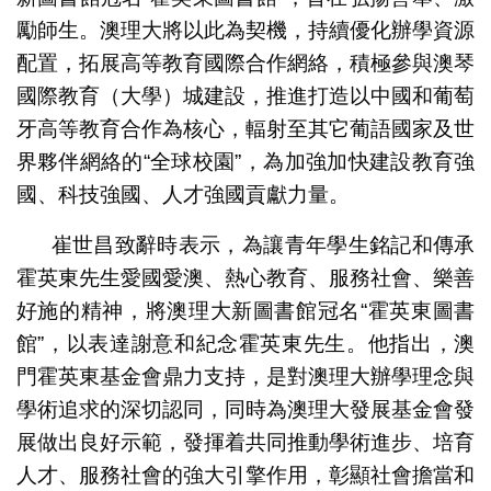
勵師生。澳理大將以此為契機，持續優化辦學資源
配置，拓展高等教育國際合作網絡，積極參與澳琴
國際教育（大學）城建設，推進打造以中國和葡萄
牙高等教育合作為核心，輻射至其它葡語國家及世
界夥伴網絡的“全球校園”，為加強加快建設教育強
國、科技強國、人才強國貢獻力量。
崔世昌致辭時表示，為讓青年學生銘記和傳承
霍英東先生愛國愛澳、熱心教育、服務社會、樂善
好施的精神，將澳理大新圖書館冠名“霍英東圖書
館”，以表達謝意和紀念霍英東先生。他指出，澳
門霍英東基金會鼎力支持，是對澳理大辦學理念與
學術追求的深切認同，同時為澳理大發展基金會發
展做出良好示範，發揮着共同推動學術進步、培育
人才、服務社會的強大引擎作用，彰顯社會擔當和