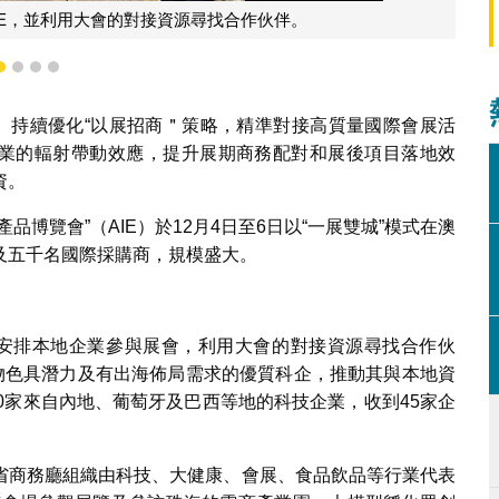
IE，並利用大會的對接資源尋找合作伙伴。
1
2
3
4
”）持續優化“以展招商＂策略，精準對接高質量國際會展活
會展業的輻射帶動效應，提升展期商務配對和展後項目落地效
資。
博覽會”（AIE）於12月4日至6日以“一展雙城”模式在澳
及五千名國際採購商，規模盛大。
局安排本地企業參與展會，利用大會的對接資源尋找合作伙
，物色具潛力及有出海佈局需求的優質科企，推動其與本地資
0家來自內地、葡萄牙及巴西等地的科技企業，收到45家企
省商務廳組織由科技、大健康、會展、食品飲品等行業代表