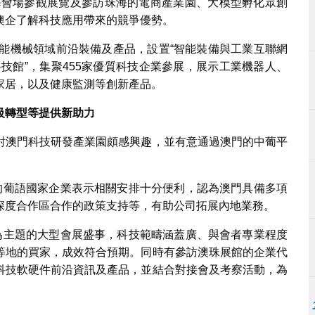
珠海會場參觀展覽及參訪珠海的電商產業園、大模型孵化眾創
澳企了解科技應用帶來的競爭優勢。
智能機械領域前沿裝備及產品，設置“智能裝備與工業互聯網
科技館”，集聚455家優質科技企業參展，展示工業機器人、
家居，以及健康監測等創新產品。
級轉型等提供新助力
對澳門科技研發產業園頗感興趣，並有意通過澳門的中葡平
續的葡語國家企業表示相關安排十分便利，認為澳門具備多項
深度合作區合作的政策支持等，有助公司拓展內地業務。
技為主題的大型會展盛事，科技範疇涵蓋廣、與會者專業程度
等地的買家，成效符合預期。同時有參訪澳珠展館的企業代
科技軟硬件前沿資訊及產品，並結合對接會及考察活動，為