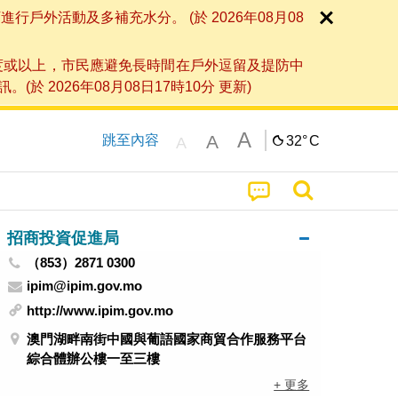
外活動及多補充水分。 (於 2026年08月08
度或以上，市民應避免長時間在戶外逗留及提防中
026年08月08日17時10分 更新)
A
A
跳至內容
32°
C
A
招商投資促進局
（853）2871 0300
ipim@ipim.gov.mo
http://www.ipim.gov.mo
澳門湖畔南街中國與葡語國家商貿合作服務平台
綜合體辦公樓一至三樓
+ 更多