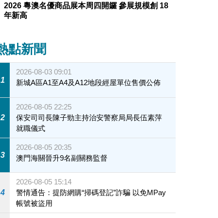
2026 粵澳名優商品展本周四開鑼 參展規模創 18
年新高
熱點新聞
2026-08-03 09:01
1
新城A區A1至A4及A12地段經屋單位售價公佈
2026-08-05 22:25
2
保安司司長陳子勁主持治安警察局局長伍素萍
就職儀式
2026-08-05 20:35
3
澳門海關晉升9名副關務監督
2026-08-05 15:14
4
警情通告：提防網購“掃碼登記”詐騙 以免MPay
帳號被盜用