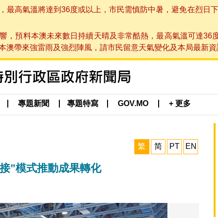
高氣溫將達到36度或以上，市民需慎防中暑，避免在烈日下進行戶
響，預料本澳未來數日持續天晴及非常酷熱，最高氣溫可達36
帶來強雷雨及強烈陣風，請市民留意天氣變化及本局最新資訊。(於 2
專題新聞
專題特寫
GOV.MO
+ 更多
繁
简
PT
EN
對接”模式推動成果轉化