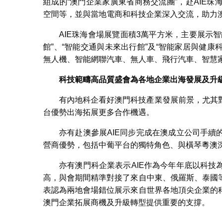
組成的“澳門企業家廣東省商務交流團”，赴AIE
空間等，並與當地電商和科技企業深入交流，助力
AIE珠海會場展覽面積3萬平方米，主要展示
館”、“智能交通與未來出行館”及“智能家居與健康
無人機、智能網聯汽車、無人車、飛行汽車、智慧
科技範疇高品質盛會為各地企業出海發展及升
有內地科企看好澳門科技產業發展前景，尤其
台優勢出海拓展更多合作機遇。
亦有赴澳參展AIE同步完成在澳成立公司手
營商優勢，包括中葡平台的獨特角色、與橫琴粵澳
亦有澳門科企業表示AIE作為今年年底以科
高，與會期間精準對接了來自中東、俄羅斯、泰國
表認為兩地會場錯位展示來自世界各地頂尖企業的
澳門企業拓展商機及升級轉型提供重要的支撐。