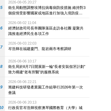
2026-08-05 20:27
5
衛生局動態調整埃博拉病毒病防疫措施 維持對3
個疫情受影響國家或地區進行加強入境防疫措
施
2026-08-02 11:04
6
經濟財政司司長率團隊落區走訪各社團 凝聚共
識推進經濟民生各項工作
2026-08-03 22:03
7
岑浩輝在福建廈門、龍岩兩市考察調研
2026-08-06 10:17
8
衛生局於8月7日開展新一輪“長者安裝假牙計劃”
致力構建“老有所醫”的服務系統
2026-08-06 22:21
9
籌建科技研發產業園工作組舉行2026年第一次
會議
2026-08-06 20:13
10
行政長官岑浩輝視察澳琴國際教育（大學）城