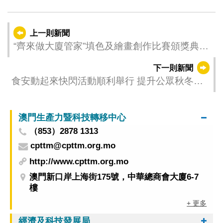
上一則新聞
“齊來做大廈管家”填色及繪畫創作比賽頒獎典禮
暨得獎作品展
下一則新聞
食安動起來快閃活動順利舉行 提升公眾秋冬季
食安意識
澳門生產力暨科技轉移中心
（853）2878 1313
cpttm@cpttm.org.mo
http://www.cpttm.org.mo
澳門新口岸上海街175號，中華總商會大廈6-7
樓
+ 更多
經濟及科技發展局