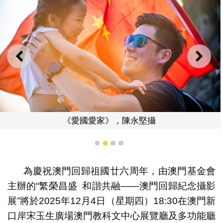
上一則
下一
《愛國愛家》，陳永堅攝
1
2
3
4
為慶祝澳門回歸祖國廿六周年，由澳門基金會
主辦的“繁榮昌盛 和諧共融——澳門回歸紀念攝影
展”將於2025年12月4日（星期四）18:30在澳門新
口岸宋玉生廣場澳門教科文中心展覽廳及多功能廳