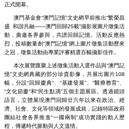
正式開幕。
澳門基金會“澳門記憶”文史網早前推出“繁榮昌
盛 和諧共融——澳門回歸25載”攝影展圖片徵集活
動，廣邀各界參與，共譜回歸記憶。活動反應熱
烈，投稿數量創“澳門記憶”網上圖片徵集活動歷來
之冠，徵集活動由專業評審精選百幅攝影佳作。
本次展覽匯聚上述徵集活動入選作品與“澳門記
憶”文史網典藏的部分珍貴影像，共展出圖片108
幅，分設“回歸慶典”、“基建發展”、“醫療教育”、
“文化節慶”和“民生點滴”五個主題展區。透過鏡頭
語言，立體展現澳門回歸廿六年以來在政治、經
濟、社會、文化等領域的發展成就，記錄特區政府
團結社會各界推進“一國兩制”成功實踐的動人歷
程，傳遞時代脈動與人文溫情。