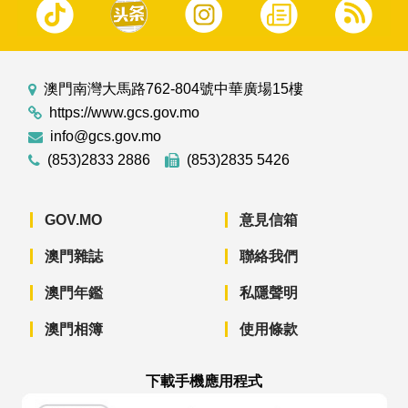
澳門南灣大馬路762-804號中華廣場15樓
https://www.gcs.gov.mo
info@gcs.gov.mo
(853)2833 2886
(853)2835 5426
GOV.MO
意見信箱
澳門雜誌
聯絡我們
澳門年鑑
私隱聲明
澳門相簿
使用條款
下載手機應用程式
澳門政府新聞 APP - App Store 下載
澳門政府新聞 APP - Googl
澳門政府新聞 