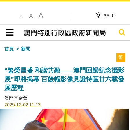
A
C
A
35°
A
搜尋
目錄
首頁
新聞
繁
“繁榮昌盛 和諧共融——澳門回歸紀念攝影
展”即將揭幕 百餘幅影像見證特區廿六載發
展歷程
澳門基金會
2025-12-02 11:13