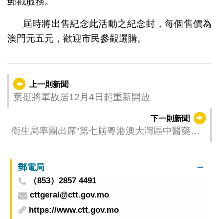
郵戳服務。
屆時將出售紀念此活動之紀念封，每個售價為
澳門元五元，歡迎市民參觀選購。
上一則新聞
葉挺將軍故居12月4日起重新開放
下一則新聞
衛生局率團出席“第七屆粵港澳大灣區中醫藥傳
承創新發展大會” 共促大灣區中醫藥高質量發展
第八屆大會明年於澳門舉行
郵電局
（853）2857 4491
cttgeral@ctt.gov.mo
https://www.ctt.gov.mo