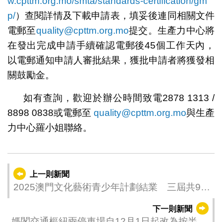
w.cpttm.org.mo/smta/standards-certification/gm
p/
）查閱詳情及下載申請表，填妥後連同相關文件
電郵至
quality@cpttm.org.mo
提交。生產力中心將
在發出完成申請手續確認電郵後45個工作天內，
以電郵通知申請人審批結果，獲批申請者將獲發相
關鼓勵金。
如有查詢，歡迎於辦公時間致電2878 1313 /
8898 0838或電郵至
quality@cpttm.org.mo
與生產
力中心羅小姐聯絡。
上一則新聞
2025澳門文化藝術青少年計劃結業 三屆共94
學員獲頒證書
下一則新聞
媽閣交通樞紐兩停車場自12月1日起改為按半小