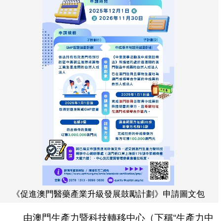
《促進澳門醫藥產業升級發展鼓勵計劃》申請圖文包
由澳門生產力暨科技轉移中心（下稱“生產力中