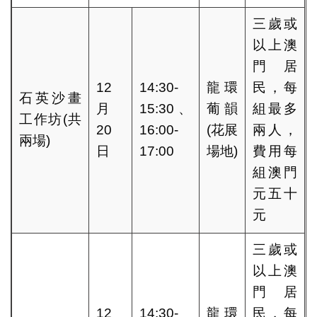
三歲或
以上澳
門居
12
14:30-
龍環
民，每
石英沙畫
月
15:30、
葡韻
組最多
工作坊(共
20
16:00-
(花展
兩人，
兩場)
日
17:00
場地)
費用每
組澳門
元五十
元
三歲或
以上澳
門居
12
14:30-
龍環
民，每