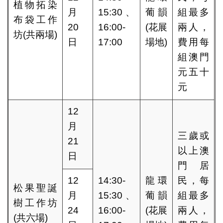
植物拓染
月
15:30、
葡韻
組最多
布袋工作
20
16:00-
(花展
兩人，
坊(共兩場)
日
17:00
場地)
費用每
組澳門
元五十
元
12
月
三歲或
21
以上澳
日
門居
12
14:30-
龍環
民，每
松果聖誕
月
15:30、
葡韻
組最多
樹工作坊
24
16:00-
(花展
兩人，
(共六場)