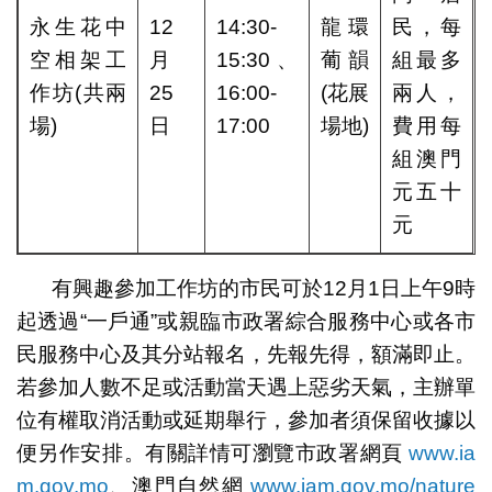
永生花中
12
14:30-
龍環
民，每
空相架工
月
15:30、
葡韻
組最多
作坊(共兩
25
16:00-
(花展
兩人，
場)
日
17:00
場地)
費用每
組澳門
元五十
元
有興趣參加工作坊的市民可於12月1日上午9時
起透過“一戶通”或親臨市政署綜合服務中心或各市
民服務中心及其分站報名，先報先得，額滿即止。
若參加人數不足或活動當天遇上惡劣天氣，主辦單
位有權取消活動或延期舉行，參加者須保留收據以
便另作安排。有關詳情可瀏覽市政署網頁
www.ia
m.gov.mo
、澳門自然網
www.iam.gov.mo/nature