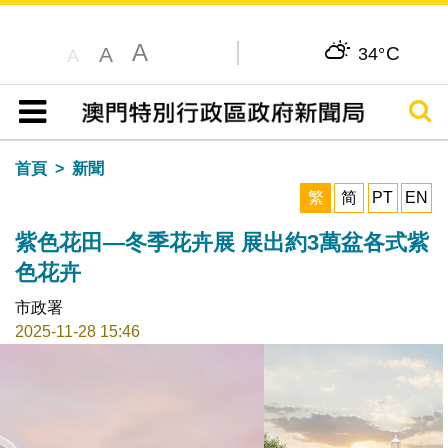
A
C
A
34°
A
搜尋
目錄
首頁
新聞
繁
简
PT
EN
紫色花田—冬季花卉展 展出約3萬盆各式紫
色花卉
市政署
2025-11-28 15:46