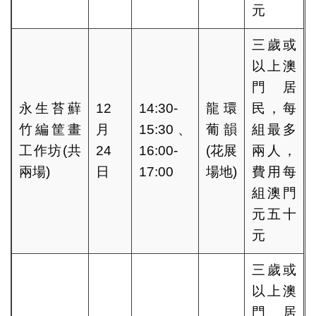
元
三歲或
以上澳
門居
永生苔蘚
12
14:30-
龍環
民，每
竹編筐畫
月
15:30、
葡韻
組最多
工作坊(共
24
16:00-
(花展
兩人，
兩場)
日
17:00
場地)
費用每
組澳門
元五十
元
三歲或
以上澳
門居