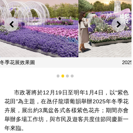
上一則
下一
2025冬季花展效果圖
1
2
3
4
市政署將於12月19日至明年1月4日，以“紫色
花田”為主題，在氹仔龍環葡韻舉辦2025年冬季花
卉展，展出約3萬盆各式各樣紫色花卉；期間亦會
舉辦多場工作坊，與市民及遊客共度佳節同慶新一
年來臨。