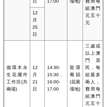
日
17:00
場地)
費用每
組澳門
12
元五十
月
元
25
日
三歲或
以上澳
門居
循環木永
12
14:30-
龍環
民，每
生花擺件
月
15:30、
葡韻
組最多
工作坊(共
21
16:00-
(花展
兩人，
兩場)
日
17:00
場地)
費用每
組澳門
元五十