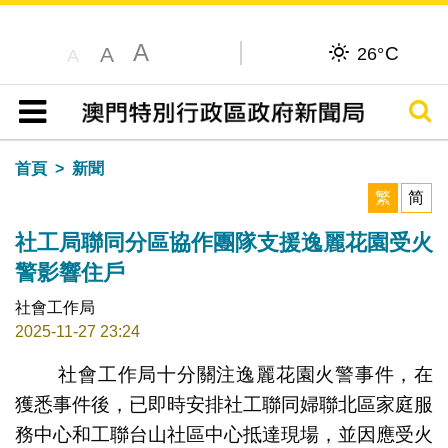
A
C
A
26°
A
搜尋
目錄
首頁
新聞
繁
简
社工局聯同分區協作團隊支援逸麗花園受火
警影響住戶
社會工作局
2025-11-27 23:24
社會工作局十分關注逸麗花園火警事件，在
獲悉事件後，已即時安排社工聯同婦聯北區家庭服
務中心和工聯台山社區中心抵達現場，並因應受火