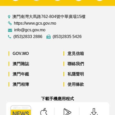
澳門南灣大馬路762-804號中華廣場15樓
https://www.gcs.gov.mo
info@gcs.gov.mo
(853)2833 2886
(853)2835 5426
GOV.MO
意見信箱
澳門雜誌
聯絡我們
澳門年鑑
私隱聲明
澳門相簿
使用條款
下載手機應用程式
澳門政府新聞 APP - App Store 下載
澳門政府新聞 APP - Googl
澳門政府新聞 