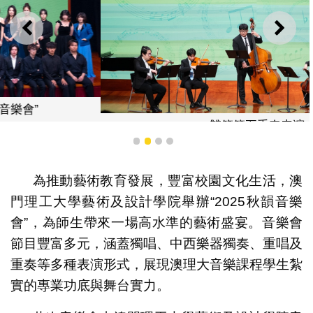
上一則
下一
雙簧管五重奏表演
1
2
3
4
為推動藝術教育發展，豐富校園文化生活，澳
門理工大學藝術及設計學院舉辦“2025秋韻音樂
會”，為師生帶來一場高水準的藝術盛宴。音樂會
節目豐富多元，涵蓋獨唱、中西樂器獨奏、重唱及
重奏等多種表演形式，展現澳理大音樂課程學生紮
實的專業功底與舞台實力。