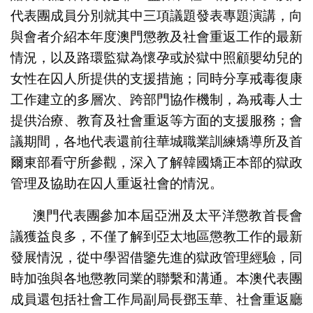
代表團成員分別就其中三項議題發表專題演講，向
與會者介紹本年度澳門懲教及社會重返工作的最新
情況，以及路環監獄為懷孕或於獄中照顧嬰幼兒的
女性在囚人所提供的支援措施；同時分享戒毒復康
工作建立的多層次、跨部門協作機制，為戒毒人士
提供治療、教育及社會重返等方面的支援服務；會
議期間，各地代表還前往華城職業訓練矯導所及首
爾東部看守所參觀，深入了解韓國矯正本部的獄政
管理及協助在囚人重返社會的情況。
澳門代表團參加本屆亞洲及太平洋懲教首長會
議獲益良多，不僅了解到亞太地區懲教工作的最新
發展情況，從中學習借鑒先進的獄政管理經驗，同
時加強與各地懲教同業的聯繫和溝通。本澳代表團
成員還包括社會工作局副局長鄧玉華、社會重返廳