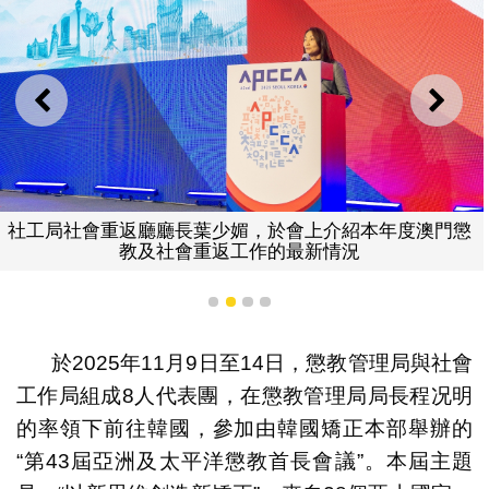
上一則
下一
社工局社會重返廳廳長葉少媚，於會上介紹本年度澳門懲
教及社會重返工作的最新情況
1
2
3
4
於2025年11月9日至14日，懲教管理局與社會
工作局組成8人代表團，在懲教管理局局長程况明
的率領下前往韓國，參加由韓國矯正本部舉辦的
“第43屆亞洲及太平洋懲教首長會議”。本屆主題