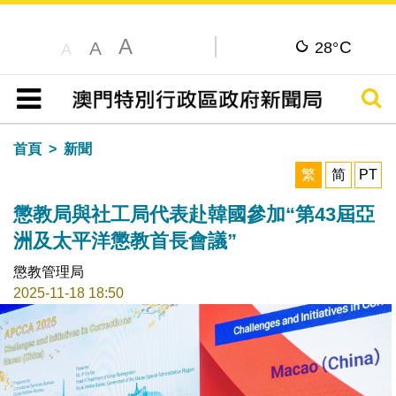
A
C
A
28°
A
搜尋
目錄
首頁
新聞
繁
简
PT
懲教局與社工局代表赴韓國參加“第43屆亞
洲及太平洋懲教首長會議”
懲教管理局
2025-11-18 18:50