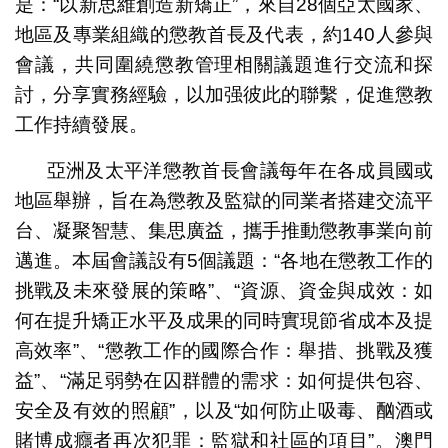
是：“以新思維創造新矯正”，來自28個亞太國家、
地區及專業組織的懲教首長及代表，約140人參與
會議，共同圍繞懲教管理相關議題進行交流和探
討，分享實務經驗，以加强彼此的聯繫，促進懲教
工作持續發展。
亞洲及太平洋懲教首長會議每年在各成員國或
地區舉辦，旨在為懲教及監獄的同業者搭建交流平
台、凝聚智慧、集思廣益，攜手推動懲教事業向前
邁進。本屆會議設有5個議題：“各地在懲教工作的
挑戰及未來發展的策略”、“資源、資金與成效：如
何在提升矯正水平及成果的同時實現節省成本及提
高效率”、“懲教工作的國際合作：舉措、挑戰及獲
益”、“滿足弱勢在囚群體的需求：如何提供包容、
安全及有效的照顧”，以及“如何防止吸毒、酗酒或
賭博成癮者再次犯罪：監獄和社區的項目”。澳門