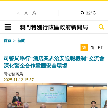
A
C
A
32°
A
搜尋
目錄
首頁
新聞
繁
简
PT
司警局舉行“酒店業界治安通報機制”交流會
深化警企合作鞏固安全環境
司法警察局
2025-11-12 15:37