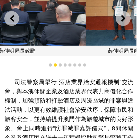
上一則
下一
薛仲明局長向休閒企業及酒店頒發嘉許狀
1
2
3
4
5
6
7
8
司法警察局舉行“酒店業界治安通報機制”交流
會，與本澳休閒企業及酒店業界代表共商優化合作
機制，加強預防和打擊酒店及周邊區域的罪案與違
法活動，以更有效維護社會治安秩序，保障市民和
旅客安全，並持續提升澳門作為旅遊城市的良好形
象。會上同時進行“防罪滅罪嘉許儀式”，8間休閒
企業及酒店因在過去一年積極協助司警局警務工作