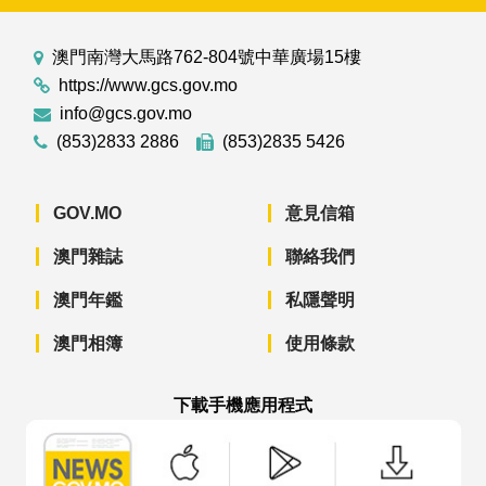
澳門南灣大馬路762-804號中華廣場15樓
https://www.gcs.gov.mo
info@gcs.gov.mo
(853)2833 2886
(853)2835 5426
GOV.MO
意見信箱
澳門雜誌
聯絡我們
澳門年鑑
私隱聲明
澳門相簿
使用條款
下載手機應用程式
澳門政府新聞 APP - App Store 下載
澳門政府新聞 APP - Googl
澳門政府新聞 