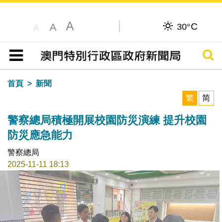
A
C
A
30°
A
搜尋
目錄
首頁
新聞
繁
简
警察總局積極開展校園防災演練 提升校園
防災應急能力
警察總局
2025-11-11 18:13