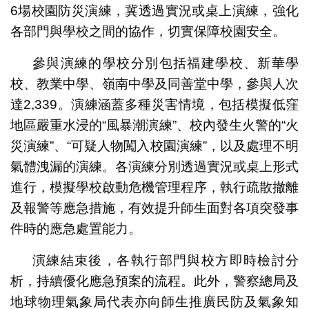
6場校園防災演練，冀透過實況或桌上演練，強化
各部門與學校之間的協作，切實保障校園安全。
參與演練的學校分別包括福建學校、新華學
校、教業中學、嶺南中學及同善堂中學，參與人次
達2,339。演練涵蓋多種災害情境，包括模擬低窪
地區嚴重水浸的“風暴潮演練”、校內發生火警的“火
災演練”、“可疑人物闖入校園演練”，以及處理不明
氣體洩漏的演練。各演練分別透過實況或桌上形式
進行，模擬學校啟動危機管理程序，執行疏散撤離
及報警等應急措施，有效提升師生面對各項突發事
件時的應急處置能力。
演練結束後，各執行部門與校方即時檢討分
析，持續優化應急預案的流程。此外，警察總局及
地球物理氣象局代表亦向師生推廣民防及氣象知