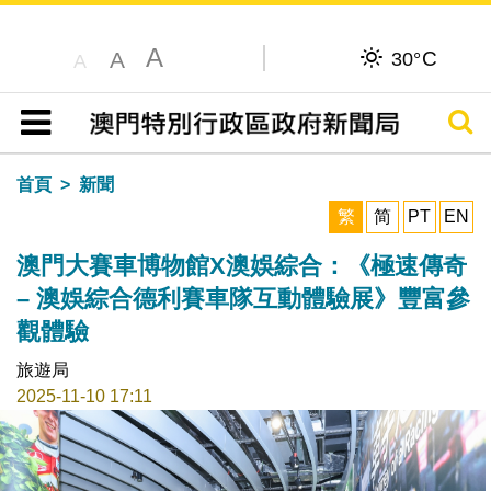
A
C
A
30°
A
搜尋
目錄
首頁
新聞
繁
简
PT
EN
澳門大賽車博物館X澳娛綜合：《極速傳奇
– 澳娛綜合德利賽車隊互動體驗展》豐富參
觀體驗
旅遊局
2025-11-10 17:11