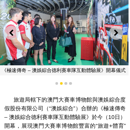
上一則
下一
極速傳奇 – 澳娛綜合德利賽車隊互動體驗展》開幕儀式
《
1
2
3
4
旅遊局轄下的澳門大賽車博物館與澳娛綜合度
假股份有限公司（“澳娛綜合”）合辦的《極速傳奇
– 澳娛綜合德利賽車隊互動體驗展》於今（10日）
開幕，展現澳門大賽車博物館豐富的“旅遊+體育”