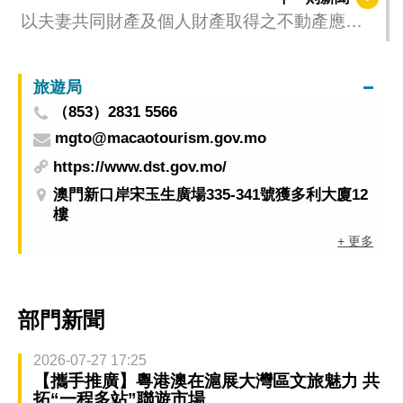
以夫妻共同財產及個人財產取得之不動產應按
市價對債權作出補償
旅遊局
（853）2831 5566
mgto@macaotourism.gov.mo
https://www.dst.gov.mo/
澳門新口岸宋玉生廣場335-341號獲多利大廈12
樓
+ 更多
部門新聞
2026-07-27 17:25
【攜手推廣】粵港澳在滬展大灣區文旅魅力 共
拓“一程多站”聯遊市場