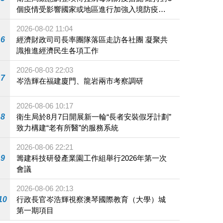
個疫情受影響國家或地區進行加強入境防疫措
施
2026-08-02 11:04
6
經濟財政司司長率團隊落區走訪各社團 凝聚共
識推進經濟民生各項工作
2026-08-03 22:03
7
岑浩輝在福建廈門、龍岩兩市考察調研
2026-08-06 10:17
8
衛生局於8月7日開展新一輪“長者安裝假牙計劃”
致力構建“老有所醫”的服務系統
2026-08-06 22:21
9
籌建科技研發產業園工作組舉行2026年第一次
會議
2026-08-06 20:13
10
行政長官岑浩輝視察澳琴國際教育（大學）城
第一期項目