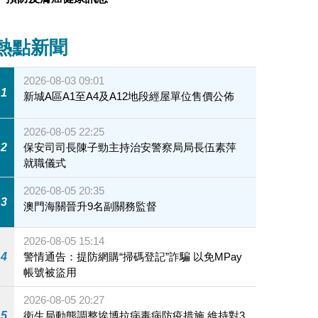
熱點新聞
2026-08-03 09:01
1
新城A區A1至A4及A12地段經屋單位售價公佈
2026-08-05 22:25
2
保安司司長陳子勁主持治安警察局局長伍素萍
就職儀式
2026-08-05 20:35
3
澳門海關晉升9名副關務監督
2026-08-05 15:14
4
警情通告：提防網購“掃碼登記”詐騙 以免MPay
帳號被盜用
2026-08-05 20:27
5
衛生局動態調整埃博拉病毒病防疫措施 維持對3