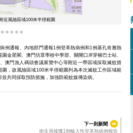
附近風險區域100米半徑範圍
2
3
4
5
6
7
診病例通報、內地部門通報1例登革熱病例和1例基孔肯雅熱
花園金星閣、澳門坊眾學校中學部、關閘口岸穿梭巴士站、
、澳門漁人碼頭會議展覽中心等附近一帶區域採取滅蚊措
範圍，故風險區域100米半徑範圍列為本次滅蚊工作區域範
排並共同採取預防措施，加強防範蚊媒傳染病。
下一則新聞
衛生局接獲1例輸入性登革熱病例報告