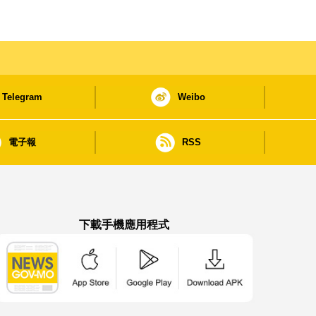
Telegram
Weibo
電子報
RSS
下載手機應用程式
澳門政府新聞 APP - App Store 下載
澳門政府新聞 APP - Google Pla
澳門政府新聞 APP -