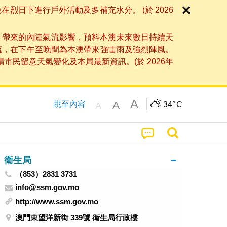
日下進行戶外活動及多補充水分。 (於 2026
」帶來的內陸氣流影響，預料本澳未來數日持續天
流，在下午至晚間為本澳帶來強雷雨及強烈陣風。
民留意天氣變化及本局最新資訊。(於 2026年
A
A
跳至內容
34°
C
A
衛生局
（853）2831 3731
info@ssm.gov.mo
http://www.ssm.gov.mo
澳門東望洋新街 339號 衛生局行政樓