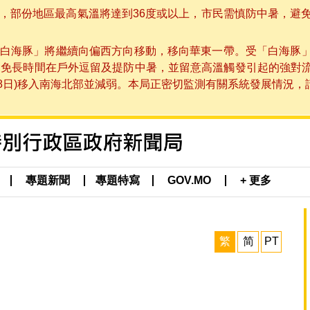
部份地區最高氣溫將達到36度或以上，市民需慎防中暑，避免在烈
白海豚」將繼續向偏西方向移動，移向華東一帶。受「白海豚
避免長時間在戶外逗留及提防中暑，並留意高溫觸發引起的強對
8日)移入南海北部並減弱。本局正密切監測有關系統發展情況，請市
專題新聞
專題特寫
GOV.MO
+ 更多
繁
简
PT