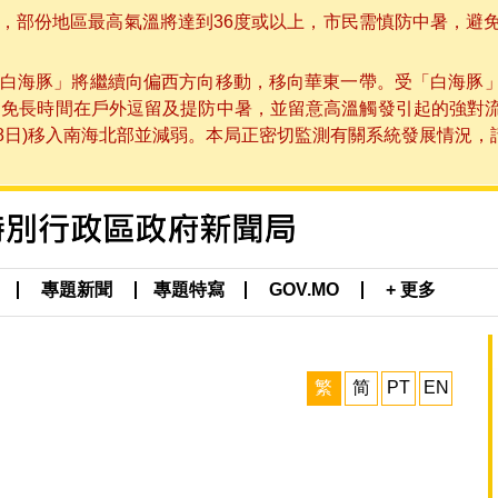
部份地區最高氣溫將達到36度或以上，市民需慎防中暑，避免在烈
白海豚」將繼續向偏西方向移動，移向華東一帶。受「白海豚
避免長時間在戶外逗留及提防中暑，並留意高溫觸發引起的強對
8日)移入南海北部並減弱。本局正密切監測有關系統發展情況，請市
專題新聞
專題特寫
GOV.MO
+ 更多
繁
简
PT
EN