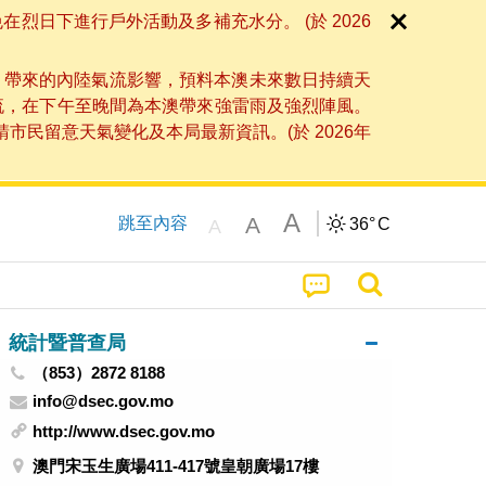
日下進行戶外活動及多補充水分。 (於 2026
」帶來的內陸氣流影響，預料本澳未來數日持續天
流，在下午至晚間為本澳帶來強雷雨及強烈陣風。
民留意天氣變化及本局最新資訊。(於 2026年
A
A
跳至內容
36°
C
A
統計暨普查局
（853）2872 8188
info@dsec.gov.mo
http://www.dsec.gov.mo
澳門宋玉生廣場411-417號皇朝廣場17樓