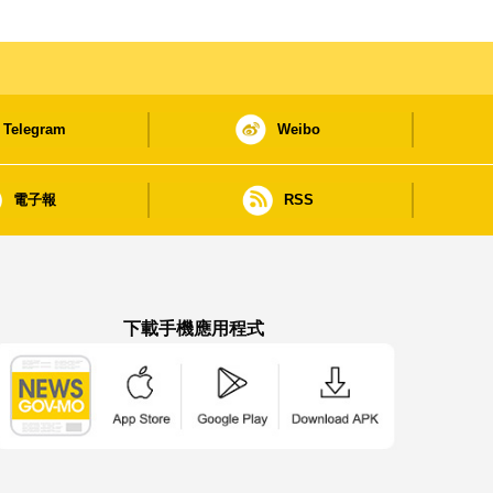
Telegram
Weibo
電子報
RSS
下載手機應用程式
澳門政府新聞 APP - App Store 下載
澳門政府新聞 APP - Google Pla
澳門政府新聞 APP -