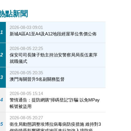
熱點新聞
2026-08-03 09:01
1
新城A區A1至A4及A12地段經屋單位售價公佈
2026-08-05 22:25
2
保安司司長陳子勁主持治安警察局局長伍素萍
就職儀式
2026-08-05 20:35
3
澳門海關晉升9名副關務監督
2026-08-05 15:14
4
警情通告：提防網購“掃碼登記”詐騙 以免MPay
帳號被盜用
2026-08-05 20:27
5
衛生局動態調整埃博拉病毒病防疫措施 維持對3
個疫情受影響國家或地區進行加強入境防疫措