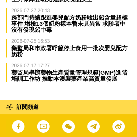
2026-07-27 20:43
跨部門持續跟進嬰兒配方奶粉驗出鉛含量超標
事件 增檢13個奶粉樣本暫未見異常 求診者中
沒有發現鉛中毒
2026-07-25 16:53
藥監局和市政署呼籲停止食用一批次嬰兒配方
奶粉
2026-07-17 17:27
藥監局舉辦藥物生產質量管理規範(GMP)進階
培訓工作坊 推動本澳製藥產業高質量發展
訂閱頻道