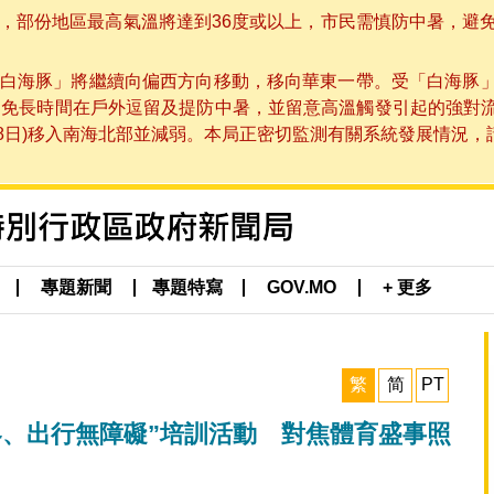
部份地區最高氣溫將達到36度或以上，市民需慎防中暑，避免在烈
白海豚」將繼續向偏西方向移動，移向華東一帶。受「白海豚
避免長時間在戶外逗留及提防中暑，並留意高溫觸發引起的強對
8日)移入南海北部並減弱。本局正密切監測有關系統發展情況，請市
專題新聞
專題特寫
GOV.MO
+ 更多
繁
简
PT
界、出行無障礙”培訓活動 對焦體育盛事照