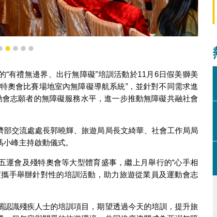
)合辦“有禮無邊界、出行無障礙”培訓活動
2
3
4
5
6
“有禮無邊界、出行無障礙”培訓活動於11月6日假美獅美
殘特奧會比賽場地室內無障礙導航系統”，並針對不同需求進
運動會志願者的無障礙服務水平，進一步推動無障礙共融社會
濟部交流處處長郭曉輝、旅遊局局長文綺華、社會工作局局
馮小峰主持啟動儀式。
五運會及殘特奧會等大型體育盛事，繼上月舉行的“心手相
度攜手舉辦針對性的培訓活動，助力旅遊從業員及運動會志
關認識殘疾人士的培訓項目，期望透過今天的培訓，提升旅