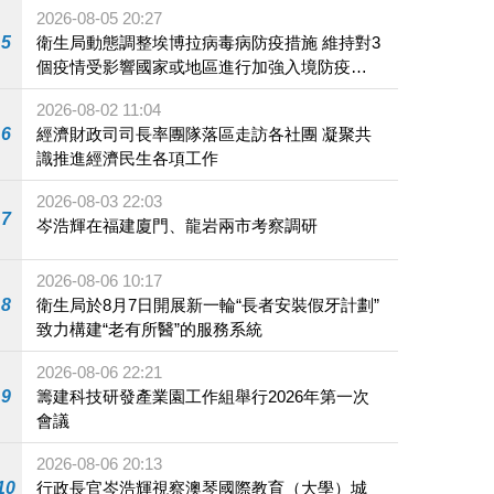
2026-08-05 20:27
5
衛生局動態調整埃博拉病毒病防疫措施 維持對3
個疫情受影響國家或地區進行加強入境防疫措
施
2026-08-02 11:04
6
經濟財政司司長率團隊落區走訪各社團 凝聚共
識推進經濟民生各項工作
2026-08-03 22:03
7
岑浩輝在福建廈門、龍岩兩市考察調研
2026-08-06 10:17
8
衛生局於8月7日開展新一輪“長者安裝假牙計劃”
致力構建“老有所醫”的服務系統
2026-08-06 22:21
9
籌建科技研發產業園工作組舉行2026年第一次
會議
2026-08-06 20:13
10
行政長官岑浩輝視察澳琴國際教育（大學）城