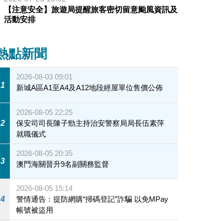
【注意安全】旅遊局提醒旅客密切留意颱風資訊及
活動安排
熱點新聞
2026-08-03 09:01
1
新城A區A1至A4及A12地段經屋單位售價公佈
2026-08-05 22:25
2
保安司司長陳子勁主持治安警察局局長伍素萍
就職儀式
2026-08-05 20:35
3
澳門海關晉升9名副關務監督
2026-08-05 15:14
4
警情通告：提防網購“掃碼登記”詐騙 以免MPay
帳號被盜用