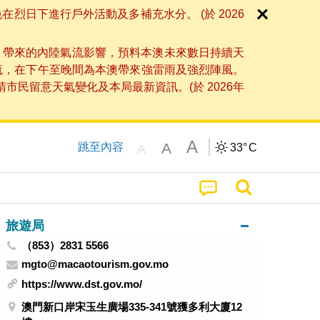
日下進行戶外活動及多補充水分。 (於 2026
」帶來的內陸氣流影響，預料本澳未來數日持續天
流，在下午至晚間為本澳帶來強雷雨及強烈陣風。
民留意天氣變化及本局最新資訊。(於 2026年
A
A
跳至內容
33°
C
A
旅遊局
（853）2831 5566
mgto@macaotourism.gov.mo
https://www.dst.gov.mo/
澳門新口岸宋玉生廣場335-341號獲多利大廈12