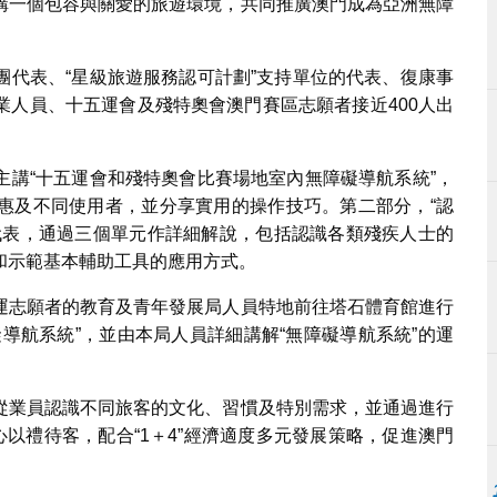
構一個包容與關愛的旅遊環境，共同推廣澳門成為亞洲無障
團代表、“星級旅遊服務認可計劃”支持單位的代表、復康事
業人員、十五運會及殘特奧會澳門賽區志願者接近400人出
主講“十五運會和殘特奧會比賽場地室內無障礙導航系統”，
惠及不同使用者，並分享實用的操作技巧。第二部分，“認
代表，通過三個單元作詳細解說，包括認識各類殘疾人士的
和示範基本輔助工具的應用方式。
運志願者的教育及青年發展局人員特地前往塔石體育館進行
導航系統”，並由本局人員詳細講解“無障礙導航系統”的運
從業員認識不同旅客的文化、習慣及特別需求，並通過進行
心以禮待客，配合“1＋4”經濟適度多元發展策略，促進澳門