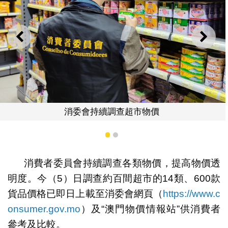
上一則
下一
請下載“澳門物價情報
超市物價
1
2
消費者委員會持續調查各類物價，提高物價透
明度。今（5）日調查約百間超市的14類、600款
貨品價格已即日上載至消委會網頁（
https://www.c
onsumer.gov.mo
）及“澳門物價情報站”供消費者
參考及比較。