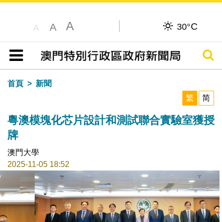
A
C
A
30°
A
搜尋
目錄
首頁
新聞
繁
简
粵澳模塊化芯片設計和測試聯合實驗室獲授
牌
澳門大學
2025-11-05 18:52