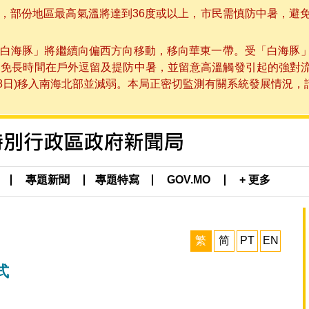
部份地區最高氣溫將達到36度或以上，市民需慎防中暑，避免在烈
白海豚」將繼續向偏西方向移動，移向華東一帶。受「白海豚
避免長時間在戶外逗留及提防中暑，並留意高溫觸發引起的強對
8日)移入南海北部並減弱。本局正密切監測有關系統發展情況，請市
專題新聞
專題特寫
GOV.MO
+ 更多
繁
简
PT
EN
式