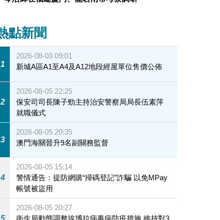
熱點新聞
2026-08-03 09:01
1
新城A區A1至A4及A12地段經屋單位售價公佈
2026-08-05 22:25
2
保安司司長陳子勁主持治安警察局局長伍素萍
就職儀式
2026-08-05 20:35
3
澳門海關晉升9名副關務監督
2026-08-05 15:14
4
警情通告：提防網購“掃碼登記”詐騙 以免MPay
帳號被盜用
2026-08-05 20:27
5
衛生局動態調整埃博拉病毒病防疫措施 維持對3