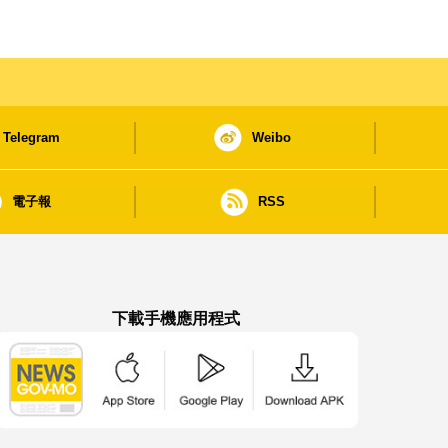
Telegram
Weibo
電子報
RSS
下載手機應用程式
澳門政府新聞 APP - App Store 下載
澳門政府新聞 APP - Google Pla
澳門政府新聞 APP -