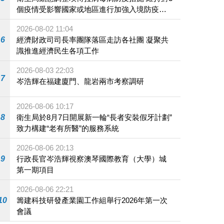
個疫情受影響國家或地區進行加強入境防疫措
施
2026-08-02 11:04
6
經濟財政司司長率團隊落區走訪各社團 凝聚共
識推進經濟民生各項工作
2026-08-03 22:03
7
岑浩輝在福建廈門、龍岩兩市考察調研
2026-08-06 10:17
8
衛生局於8月7日開展新一輪“長者安裝假牙計劃”
致力構建“老有所醫”的服務系統
2026-08-06 20:13
9
行政長官岑浩輝視察澳琴國際教育（大學）城
第一期項目
2026-08-06 22:21
10
籌建科技研發產業園工作組舉行2026年第一次
會議