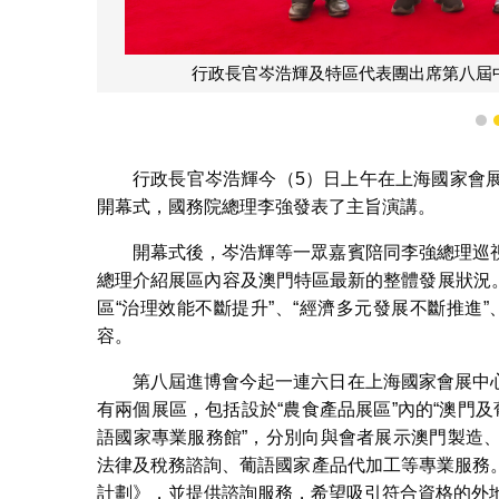
行政長官岑浩輝及特區代表團出席第八屆
1
行政長官岑浩輝今（5）日上午在上海國家會
開幕式，國務院總理李強發表了主旨演講。
開幕式後，岑浩輝等一眾嘉賓陪同李強總理巡
總理介紹展區內容及澳門特區最新的整體發展狀況。
區“治理效能不斷提升”、“經濟多元發展不斷推進”
容。
第八屆進博會今起一連六日在上海國家會展中
有兩個展區，包括設於“農食產品展區”內的“澳門及
語國家專業服務館”，分別向與會者展示澳門製造
法律及稅務諮詢、葡語國家產品代加工等專業服務
計劃》，並提供諮詢服務，希望吸引符合資格的外