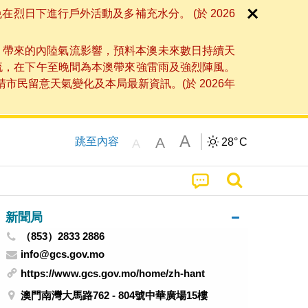
日下進行戶外活動及多補充水分。 (於 2026
」帶來的內陸氣流影響，預料本澳未來數日持續天
流，在下午至晚間為本澳帶來強雷雨及強烈陣風。
民留意天氣變化及本局最新資訊。(於 2026年
A
A
跳至內容
28°
C
A
新聞局
（853）2833 2886
info@gcs.gov.mo
https://www.gcs.gov.mo/home/zh-hant
澳門南灣大馬路762 - 804號中華廣場15樓