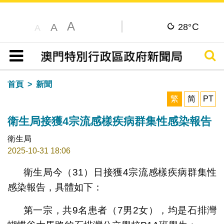
A
C
A
28°
A
搜尋
目錄
首頁
新聞
繁
简
PT
衛生局接獲4宗流感樣疾病群集性感染報告
衛生局
2025-10-31 18:06
衛生局今（31）日接獲4宗流感樣疾病群集性
感染報告，具體如下：
第一宗，共9名患者（7男2女），均是石排灣