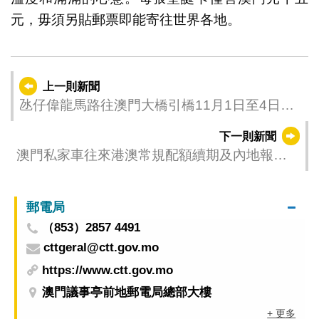
元，毋須另貼郵票即能寄往世界各地。
上一則新聞
氹仔偉龍馬路往澳門大橋引橋11月1日至4日清
晨臨時封閉進行維護工作
下一則新聞
澳門私家車往來港澳常規配額續期及內地報備
續期申請明（31日）起調整提交方式
郵電局
（853）2857 4491
cttgeral@ctt.gov.mo
https://www.ctt.gov.mo
澳門議事亭前地郵電局總部大樓
+ 更多