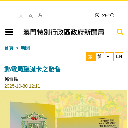
A
C
A
29°
A
搜尋
目錄
首頁
新聞
繁
简
PT
EN
郵電局聖誕卡之發售
郵電局
2025-10-30 12:11