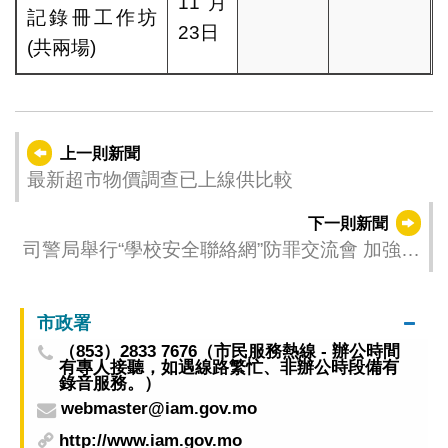
11月
記錄冊工作坊
23日
(共兩場)
上一則新聞
最新超市物價調查已上線供比較
下一則新聞
司警局舉行“學校安全聯絡網”防罪交流會 加強警
校協作護航學子成長
市政署
（853）2833 7676（市民服務熱線 - 辦公時間
有專人接聽，如遇線路繁忙、非辦公時段備有
錄音服務。）
webmaster@iam.gov.mo
http://www.iam.gov.mo