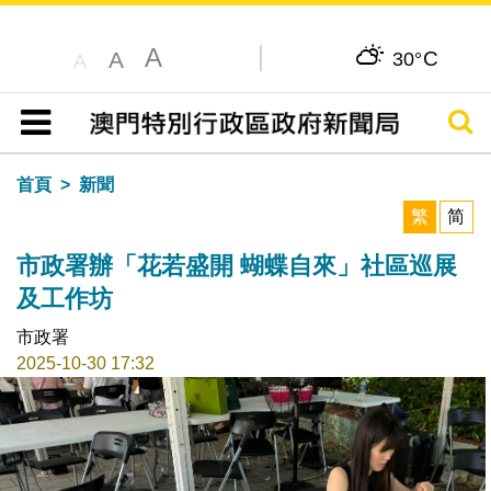
A
C
A
30°
A
搜尋
目錄
首頁
新聞
繁
简
市政署辦「花若盛開 蝴蝶自來」社區巡展
及工作坊
市政署
2025-10-30 17:32