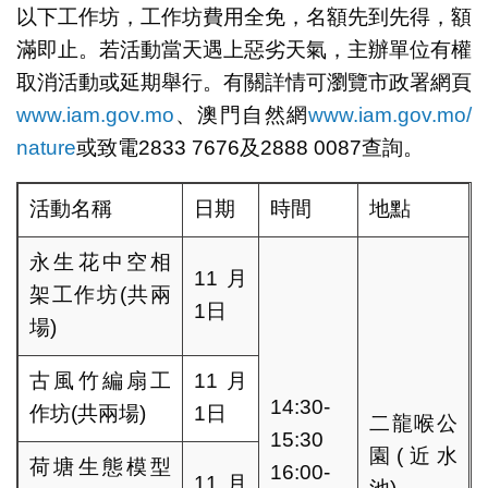
以下工作坊，工作坊費用全免，名額先到先得，額
滿即止。若活動當天遇上惡劣天氣，主辦單位有權
取消活動或延期舉行。有關詳情可瀏覽市政署網頁
www.iam.gov.mo
、澳門自然網
www.iam.gov.mo/
nature
或致電2833 7676及2888 0087查詢。
活動名稱
日期
時間
地點
永生花中空相
11月
架工作坊(共兩
1日
場)
古風竹編扇工
11月
14:30-
作坊(共兩場)
1日
二龍喉公
15:30
園(近水
荷塘生態模型
16:00-
11月