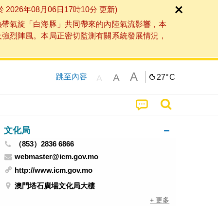
6年08月06日17時10分 更新)
熱帶氣旋「白海豚」共同帶來的內陸氣流影響，本
及強烈陣風。本局正密切監測有關系統發展情況，
A
A
跳至內容
27°
C
A
文化局
（853）2836 6866
webmaster@icm.gov.mo
http://www.icm.gov.mo
澳門塔石廣場文化局大樓
+ 更多