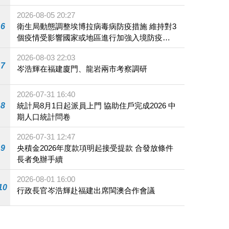
2026-08-05 20:27
6
衛生局動態調整埃博拉病毒病防疫措施 維持對3
個疫情受影響國家或地區進行加強入境防疫措
施
2026-08-03 22:03
7
岑浩輝在福建廈門、龍岩兩市考察調研
2026-07-31 16:40
8
統計局8月1日起派員上門 協助住戶完成2026 中
期人口統計問卷
2026-07-31 12:47
9
央積金2026年度款項明起接受提款 合發放條件
長者免辦手續
2026-08-01 16:00
10
行政長官岑浩輝赴福建出席閩澳合作會議