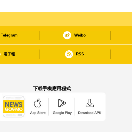
Telegram
Weibo
電子報
RSS
下載手機應用程式
澳門政府新聞 APP - App Store 下載
澳門政府新聞 APP - Google Pla
澳門政府新聞 APP -