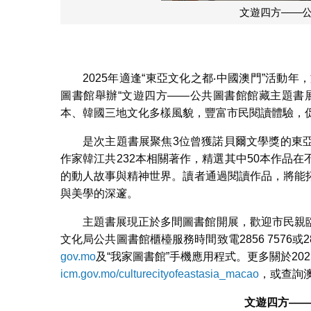
文遊四方——
2025年適逢“東亞文化之都‧中國澳門”活動年，
圖書館舉辦“文遊四方——公共圖書館館藏主題書
本、韓國三地文化多樣風貌，豐富市民閱讀體驗，
是次主題書展聚焦3位曾獲諾貝爾文學獎的東
作家韓江共232本相關著作，精選其中50本作品
的動人故事與精神世界。讀者通過閱讀作品，將能
與美學的深邃。
主題書展現正於多間圖書館開展，歡迎市民親
文化局公共圖書館櫃檯服務時間致電2856 7576或
gov.mo
及“我家圖書館”手機應用程式。更多關於20
icm.gov.mo/culturecityofeastasia_macao
，或查詢澳
文遊四方——