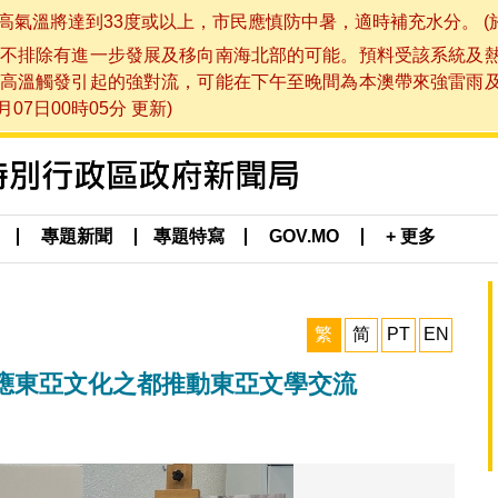
將達到33度或以上，市民應慎防中暑，適時補充水分。 (於 202
不排除有進一步發展及移向南海北部的可能。預料受該系統及
高溫觸發引起的強對流，可能在下午至晚間為本澳帶來強雷雨
07日00時05分 更新)
專題新聞
專題特寫
GOV.MO
+ 更多
繁
简
PT
EN
響應東亞文化之都推動東亞文學交流