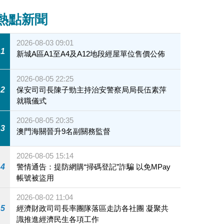
熱點新聞
2026-08-03 09:01
1
新城A區A1至A4及A12地段經屋單位售價公佈
2026-08-05 22:25
2
保安司司長陳子勁主持治安警察局局長伍素萍
就職儀式
2026-08-05 20:35
3
澳門海關晉升9名副關務監督
2026-08-05 15:14
4
警情通告：提防網購“掃碼登記”詐騙 以免MPay
帳號被盜用
2026-08-02 11:04
5
經濟財政司司長率團隊落區走訪各社團 凝聚共
識推進經濟民生各項工作