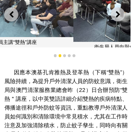
上一則
下一
衛生局人員向與會者介紹防蚊的重點環節
1
2
3
4
5
因應本澳基孔肯雅熱及登革熱（下稱“雙熱”）
風險持續，為提升戶外清潔人員的防蚊意識，衛生
局與澳門清潔服務業總會昨（22）日合辦預防“雙
熱＂講座，以中英雙語詳細介紹雙熱的疾病特點、
傳播途徑和戶外防蚊等資訊，重點教導戶外清潔人
員如何識別和清除環境中常見積水，尤其在工作時
注意及加強清除積水，防止蚊子孳生，同時向有關