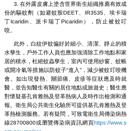
3. 在外露皮膚上塗含世界衛生組織推薦有效成
份的驅蚊劑（如避蚊胺DEET、IR3535、埃卡瑞
丁Icaridin、派卡瑞丁Picaridin），防止被蚊叮
咬。
此外，白紋伊蚊偏好於細小、清潔、靜止的積
水孳生，戶外工作人員也應加強清除工作地點和家
居的積水，杜絕蚊蟲孳生，室內可使用紗窗、蚊帳
或開冷氣等措施以防蚊子“進入”，減少被蚊叮咬機
會。如出現發熱、關節痛、皮疹等症狀應及時就
醫，並告知醫生有關的居住地點或旅遊史；醫生應
對懷疑基孔肯雅熱及登革熱病人及時作出檢測和通
報。衛生局公共衛生化驗所可提供基孔肯雅熱及登
革熱檢測服務。若有疑問，可致電衛生局傳染病熱
線28700800或瀏覽傳染病資訊網頁
https://www.s