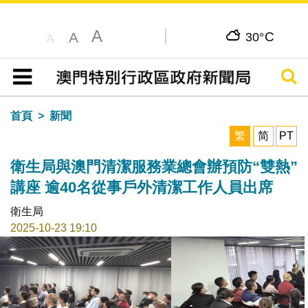
A
C
A
30°
A
搜尋
目錄
首頁
新聞
繁
简
PT
衛生局與澳門清潔服務業總會辦預防“雙熱”
講座 逾40名從事戶外清潔工作人員出席
衛生局
2025-10-23 19:10