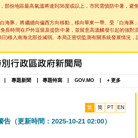
部份地區最高氣溫將達到36度或以上，市民需慎防中暑，避免在烈
白海豚」將繼續向偏西方向移動，移向華東一帶。受「白海豚
避免長時間在戶外逗留及提防中暑，並留意高溫觸發引起的強對
8日)移入南海北部並減弱。本局正密切監測有關系統發展情況，請市
專題新聞
專題特寫
GOV.MO
+ 更多
繁
简
PT
EN
新時間：2025-10-21 02:00）