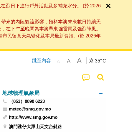
日下進行戶外活動及多補充水分。 (於 2026
」帶來的內陸氣流影響，預料本澳未來數日持續天
流，在下午至晚間為本澳帶來強雷雨及強烈陣風。
民留意天氣變化及本局最新資訊。(於 2026年
A
A
跳至內容
35°
C
A
地球物理氣象局
（853）8898 6223
meteo@smg.gov.mo
http://www.smg.gov.mo
澳門氹仔大潭山天文台斜路