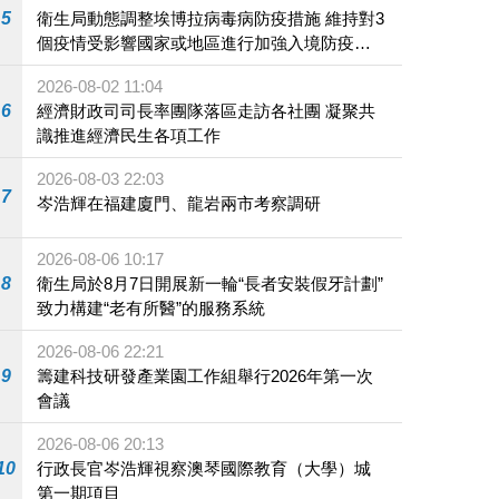
5
衛生局動態調整埃博拉病毒病防疫措施 維持對3
個疫情受影響國家或地區進行加強入境防疫措
施
2026-08-02 11:04
6
經濟財政司司長率團隊落區走訪各社團 凝聚共
識推進經濟民生各項工作
2026-08-03 22:03
7
岑浩輝在福建廈門、龍岩兩市考察調研
2026-08-06 10:17
8
衛生局於8月7日開展新一輪“長者安裝假牙計劃”
致力構建“老有所醫”的服務系統
2026-08-06 22:21
9
籌建科技研發產業園工作組舉行2026年第一次
會議
2026-08-06 20:13
10
行政長官岑浩輝視察澳琴國際教育（大學）城
第一期項目