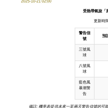
2025-10-21 02:00
受熱帶氣旋「
更新時間: 
警告信
預
號
三號風
球
八號風
球
藍色風
暴潮警
告
備註: 機率表提供未來一至兩天警告信號的