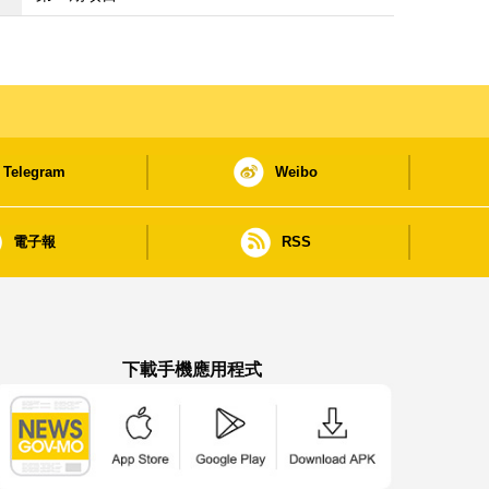
Telegram
Weibo
電子報
RSS
下載手機應用程式
澳門政府新聞 APP - App Store 下載
澳門政府新聞 APP - Google Pla
澳門政府新聞 APP -