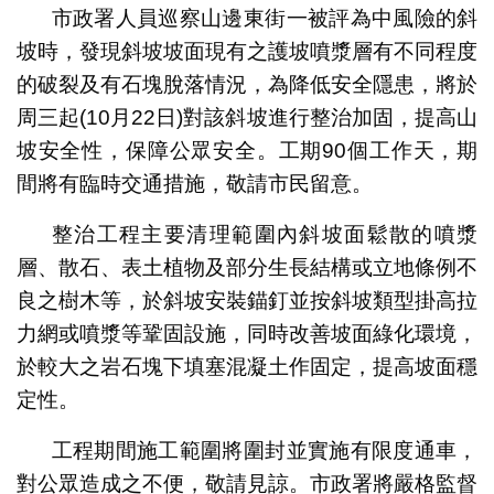
市政署人員巡察山邊東街一被評為中風險的斜
坡時，發現斜坡坡面現有之護坡噴漿層有不同程度
的破裂及有石塊脫落情況，為降低安全隱患，將於
周三起(10月22日)對該斜坡進行整治加固，提高山
坡安全性，保障公眾安全。工期90個工作天，期
間將有臨時交通措施，敬請市民留意。
整治工程主要清理範圍內斜坡面鬆散的噴漿
層、散石、表土植物及部分生長結構或立地條例不
良之樹木等，於斜坡安裝錨釘並按斜坡類型掛高拉
力網或噴漿等鞏固設施，同時改善坡面綠化環境，
於較大之岩石塊下填塞混凝土作固定，提高坡面穩
定性。
工程期間施工範圍將圍封並實施有限度通車，
對公眾造成之不便，敬請見諒。市政署將嚴格監督