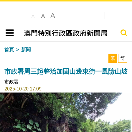
A
A
A
搜尋
目錄
首頁
新聞
繁
简
市政署周三起整治加固山邊東街一風險山坡
市政署
2025-10-20 17:09