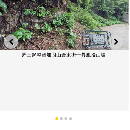
上一則
下一
周三起整治加固山邊東街一具風險山坡
1
2
3
4