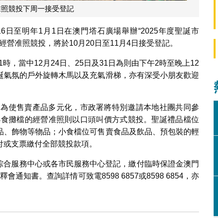
准照競投下周一接受登記
6日至明年1月1日在澳門塔石廣場舉辦“2025年度聖誕市
經營准照競投，將於10月20日至11月4日接受登記。
時，當中12月24日、25日及31日為則由下午2時至晚上12
誕氣氛的戶外旋轉木馬以及充氣滑梯，亦有深受小朋友歡迎
檔。為使售賣產品多元化，市政署將特別邀請本地社團共同參
個小食攤檔的經營准照則以口頭叫價方式競投。聖誕禮品檔位
品、飾物等物品；小食檔位可售賣食品及飲品、預包裝的輕
付或支票繳付全部競投款項。
轄下綜合服務中心或各市民服務中心登記，繳付臨時保證金澳門
通知書。查詢詳情可致電8598 6857或8598 6854，亦