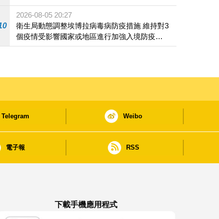
2026-08-05 20:27
10
衛生局動態調整埃博拉病毒病防疫措施 維持對3
個疫情受影響國家或地區進行加強入境防疫措
施
Telegram
Weibo
電子報
RSS
下載手機應用程式
澳門政府新聞 APP - App Store 下載
澳門政府新聞 APP - Google Pla
澳門政府新聞 APP -