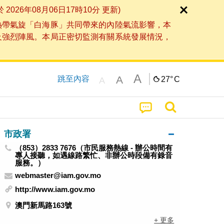
6年08月06日17時10分 更新)
熱帶氣旋「白海豚」共同帶來的內陸氣流影響，本
及強烈陣風。本局正密切監測有關系統發展情況，
A
A
跳至內容
27°
C
A
市政署
（853）2833 7676（市民服務熱線 - 辦公時間有
專人接聽，如遇線路繁忙、非辦公時段備有錄音
服務。）
webmaster@iam.gov.mo
http://www.iam.gov.mo
澳門新馬路163號
+ 更多