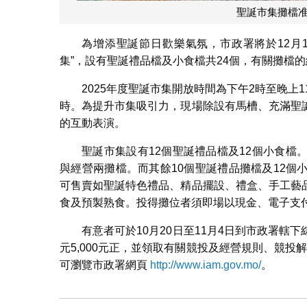
聖誕市集攤檔
為增添聖誕節日歡樂氣氛，市政署將於12月1
集”，設有聖誕禮品檔及小食檔共24個，有關攤檔的
2025年度聖誕市集開放時間為下午2時至晚上11
時。為提升市集吸引力，現場除設有馬槽、充滿聖
的互動表演。
聖誕市集設有12個聖誕禮品檔及12個小食
與經營兩攤檔。而其餘10個聖誕禮品攤檔及12
可售賣如聖誕特色禮品、精品擺設、禮盒、手工藝
食及預製熟食。投得攤位者須即場以現金、電子支
有意者可於10月20日至11月4日到市政署
元5,000元正，並領取有關競投及經營規則、競投解釋會
可瀏覽市政署網頁
http://www.iam.gov.mo/
。