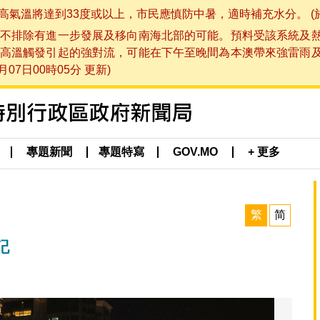
將達到33度或以上，市民應慎防中暑，適時補充水分。 (於 202
不排除有進一步發展及移向南海北部的可能。預料受該系統及
高溫觸發引起的強對流，可能在下午至晚間為本澳帶來強雷雨
07日00時05分 更新)
專題新聞
專題特寫
GOV.MO
+ 更多
繁
简
記