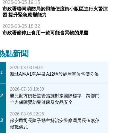
2026-08-05 19:15
市政署聯同消防局於飛能便度街小販區進行火警演
習 提升緊急應變能力
2026-08-05 18:32
市政署籲停止食用一款可能含異物的果醬
熱點新聞
2026-08-03 09:01
1
新城A區A1至A4及A12地段經屋單位售價公佈
2026-07-30 18:39
2
嬰兒配方奶粉監管措施對接國際標準 跨部門
全力保障嬰幼兒健康及食品安全
2026-08-05 22:25
3
保安司司長陳子勁主持治安警察局局長伍素萍
就職儀式