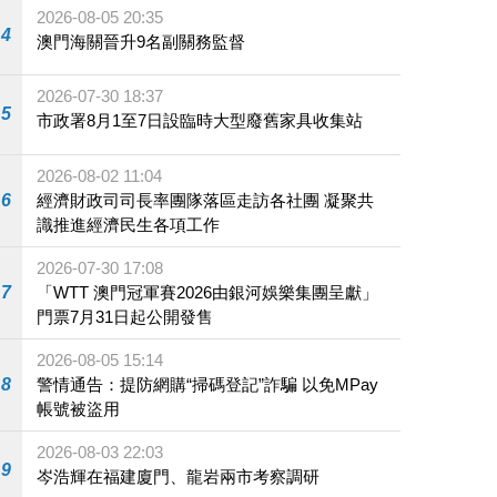
2026-08-05 20:35
4
澳門海關晉升9名副關務監督
2026-07-30 18:37
5
市政署8月1至7日設臨時大型廢舊家具收集站
2026-08-02 11:04
6
經濟財政司司長率團隊落區走訪各社團 凝聚共
識推進經濟民生各項工作
2026-07-30 17:08
7
「WTT 澳門冠軍賽2026由銀河娛樂集團呈獻」
門票7月31日起公開發售
2026-08-05 15:14
8
警情通告：提防網購“掃碼登記”詐騙 以免MPay
帳號被盜用
2026-08-03 22:03
9
岑浩輝在福建廈門、龍岩兩市考察調研