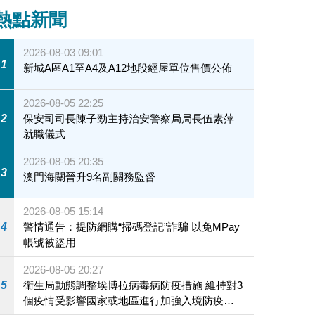
熱點新聞
2026-08-03 09:01
1
新城A區A1至A4及A12地段經屋單位售價公佈
2026-08-05 22:25
2
保安司司長陳子勁主持治安警察局局長伍素萍
就職儀式
2026-08-05 20:35
3
澳門海關晉升9名副關務監督
2026-08-05 15:14
4
警情通告：提防網購“掃碼登記”詐騙 以免MPay
帳號被盜用
2026-08-05 20:27
5
衛生局動態調整埃博拉病毒病防疫措施 維持對3
個疫情受影響國家或地區進行加強入境防疫措