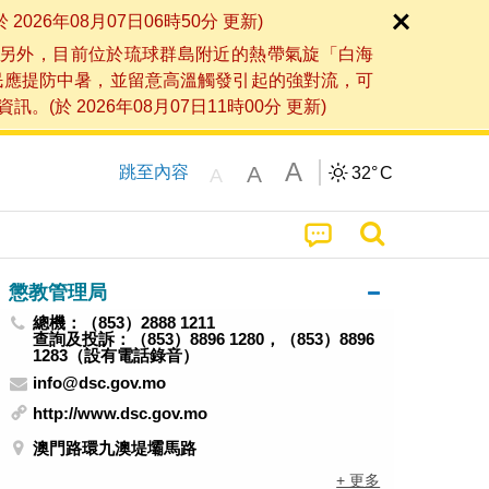
6年08月07日06時50分 更新)
另外，目前位於琉球群島附近的熱帶氣旋「白海
民應提防中暑，並留意高溫觸發引起的強對流，可
2026年08月07日11時00分 更新)
A
A
跳至內容
32°
C
A
懲教管理局
總機：（853）2888 1211
查詢及投訴：（853）8896 1280，（853）8896
1283（設有電話錄音）
info@dsc.gov.mo
http://www.dsc.gov.mo
澳門路環九澳堤壩馬路
+ 更多