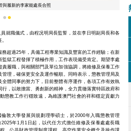
管與履新的李家能處長合照
1
2
主管人員就職儀式，由程况明局長監誓，並在李日明副局長和各
任。
服務超過25年，具備工程專業知識及豐富的工作經驗；在新
新監獄工程發揮了積極作用，工作表現備受肯定。期望李處
盡責履職，與相關部門及單位加強協調，將維修及保養工作
及管理，確保更安全及運作暢順。同時表示，懲教管理局及
及全體同事的努力下，目前整體有序運作，各項工作有效執
同行，以敢擔當、勇創新的精神，全力貫徹落實特區政府和
動懲教工作行穩致遠，為維護澳門社會的祥和穩定貢獻力
倫敦大學發展與規劃理學碩士，於2000年入職懲教管理
2025年1月1日起，以代任方式擔任維修及保養處處長職
程、公共財政管理制度課程、高空作業安全概念及操作課