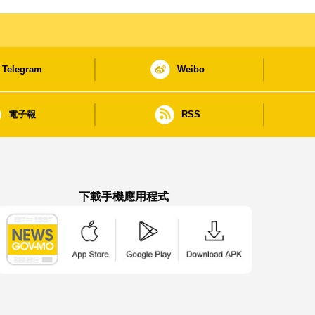
Telegram
Weibo
電子報
RSS
下載手機應用程式
澳門政府新聞 APP - App Store 下載
澳門政府新聞 APP - Google Pla
澳門政府新聞 APP -