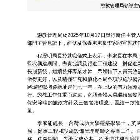
懲教管理局領導主
懲教管理局於2025年10月17日舉行新任
部門主管見證下，維修及保養處處長李家能宣誓就
程况明局長於就職儀式上表示，李處長在本局
監獄興建期間，盡責協調及跟進工程建設，對促進
長履新後，繼續發揮專業才幹，帶領轄下人員高效
做得更好，以及積極研究和優化本局各項設施設備
路環監獄搬遷新址運作已一年，在上級的有力領導
行。懲教工作任重而道遠，寄語全體人員繼續奮發
保安範疇的施政方針及三個警務理念，團結一致推
量。
李家能處長，台灣成功大學建築學學士，英國
局，從事工程和設施設備管理範疇之專業工作。自
務。任職期間，先後完成公共工程承攬法律制度課