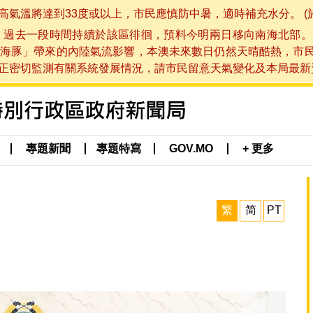
將達到33度或以上，市民應慎防中暑，適時補充水分。 (於 202
，過去一段時間持續於該區徘徊，預料今明兩日移向南海北部。
海豚」帶來的內陸氣流影響，本澳未來數日仍然天晴酷熱，市
切監測有關系統發展情況，請市民留意天氣變化及本局最新資訊。(於 
專題新聞
專題特寫
GOV.MO
+ 更多
繁
简
PT