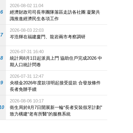
施
2026-08-02 11:04
6
經濟財政司司長率團隊落區走訪各社團 凝聚共
識推進經濟民生各項工作
2026-08-03 22:03
7
岑浩輝在福建廈門、龍岩兩市考察調研
2026-07-31 16:40
8
統計局8月1日起派員上門 協助住戶完成2026 中
期人口統計問卷
2026-07-31 12:47
9
央積金2026年度款項明起接受提款 合發放條件
長者免辦手續
2026-08-06 10:17
10
衛生局於8月7日開展新一輪“長者安裝假牙計劃”
致力構建“老有所醫”的服務系統